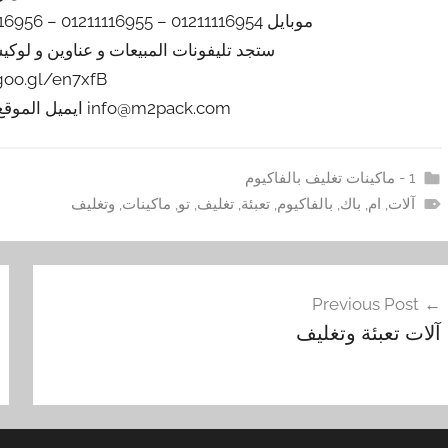
موبايل 01211116954 – 01211116955 – 01211116956 – 01211116957 – 01211116958
ستجد تليفونات المبيعات و عناوين و لوك
/goo.gl/en7xfB
info@m2pack.com ايميل الموقع الاليكتروني m2pack.com
1 - ماكينات تغليف بالفاكيوم
آلات
,
ام
,
باك
,
بالفاكيوم
,
تعبئة
,
تغليف
,
تو
,
ماكينات
,
وتغليف
فّح
Previous Post
مقالات
‏‏آلات تعبئة وتغليف