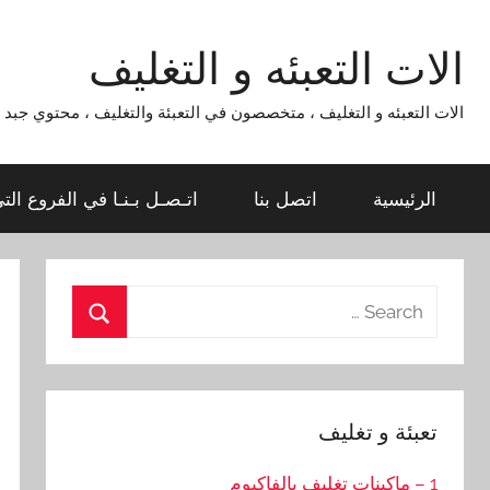
Ski
t
الات التعبئه و التغليف
conten
الات التعبئه و التغليف ، متخصصون في التعبئة والتغليف ، محتوي جبد لماكينات التعبئة و التغليف 954
الرئيسية
اتصل بنا
اتـصـل بـنـا في الفروع الت
Search
for:
Search
تعبئة و تغليف
1 – ماكينات تغليف بالفاكيوم