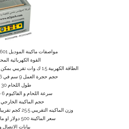
مواصفات ماكينة الموديل 601 ماركة المهندس منسى
القوة الكهربائية المحركة 220
الطاقة الكهربية 1.5 ك وات تقريبي بمكن ان ينخفض او يعلو طبقا للتحديثات
حجم حجرة العمل 9 سم في 36 سم في 32 سم تقريبا
طول اللحام 30 سم تقريبا
سرعة اللحام و الفاكيوم 6 قطع بالدقيقة تقريبي
حجم الماكينة الخارجي 50*48*40 تقريبا
وزن الماكينه التقريبي 25.5 كجم تقريبا يزيد او ينقص حسب التحديثات
سعر الماكينة 500 دولار او مايعادله بالجنيه المصري
بيانات الاتصال و