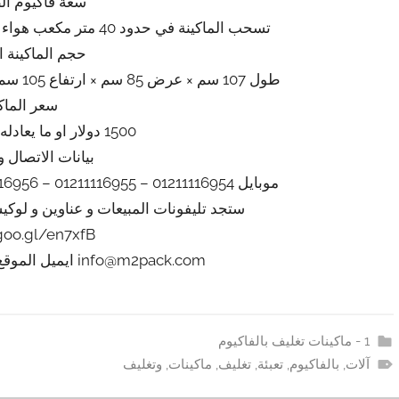
سعة فاكيوم ال
تسحب الماكينة في حدود 40 متر مكعب هواء فاكيوم من الاكياس في الساعة تقريبي
حجم الماكينة 
طول 107 سم × عرض 85 سم × ارتفاع 105 سم تقريبي يزداد او ينقص حسب التحديثات
سعر الماك
1500 دولار او ما يعادله بالجنيه المصرى
بيانات الاتصال و
موبايل 01211116954 – 01211116955 – 01211116956 – 01211116957 – 01211116958
ستجد تليفونات المبيعات و عناوين و لوك
/goo.gl/en7xfB
info@m2pack.com ايميل الموقع الاليكتروني m2pack.com
1 - ماكينات تغليف بالفاكيوم
آلات
,
بالفاكيوم
,
تعبئة
,
تغليف
,
ماكينات
,
وتغليف