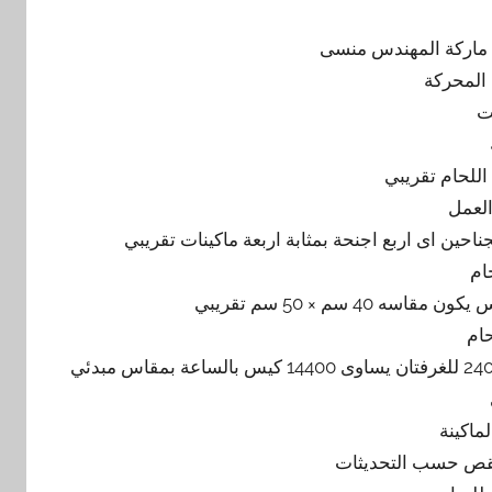
 المحركة
لعمل
ام
ام
30 ضغطة بالدقيقة فى الجناح الواحد اى 60 للغرفة الواحدة اى 240 للغرفتان يساوى 14400 كيس بالساعة بمقاس مبدئي
ماكينة