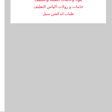
خامات و رولات اكياس التغليف
طبات اندكشن سيل