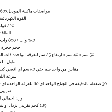
مواصفات ماكينة الموديل603 ماركة المهندس منسى
القوة الكهربائية
220 فولت
الطاقة
950 وات + 800 وات اللحام تقريبي
حجم حجرة ا
50 سم × 40 سم × ارتفاع 25 سم للغرقة الواحدة ذات الجناحين اى اربع اجنحة بمثابة اربعة ماكينات تقريبي
طول اللح
مقاس من واحد سم حتي 50 سم اي اقصي كيس يكون مقاسه 40 سم × 50 سم تقريبي
سرعة اللح
تقريبي
وزن اجمالي ال
189 كجم تقريبي يزداد او ينقص حسب التحديثات