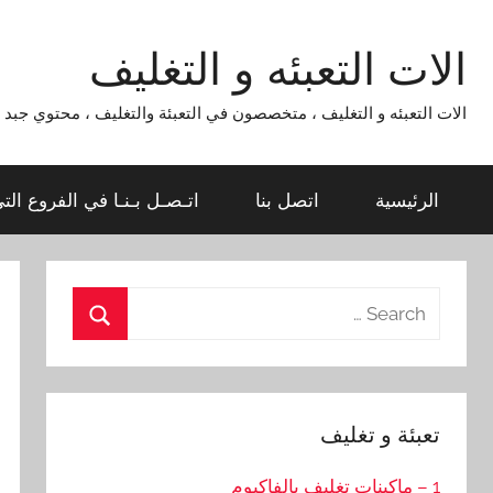
Ski
t
الات التعبئه و التغليف
conten
الات التعبئه و التغليف ، متخصصون في التعبئة والتغليف ، محتوي جبد لماكينات التعبئة و التغليف 954
الرئيسية
اتصل بنا
اتـصـل بـنـا في الفروع الت
Search
for:
Search
تعبئة و تغليف
1 – ماكينات تغليف بالفاكيوم