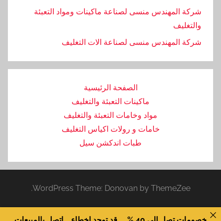
شركة المهندس منسى لصناعة ماكينات ومواد التعبئة
والتغليف
‏شركة المهندس منسى لصناعة الات التغليف
الصفحة الرئيسية
ماكينات التعبئة والتغليف
مواد وخامات التعبئة والتغليف
خامات و رولات اكياس التغليف
طبات اندكشن سيل
WordPress Theme: Donovan by ThemeZee.
خصومات تصل الى 40 % ... قد توجد اخطاء .. اتصل بالمبيعات