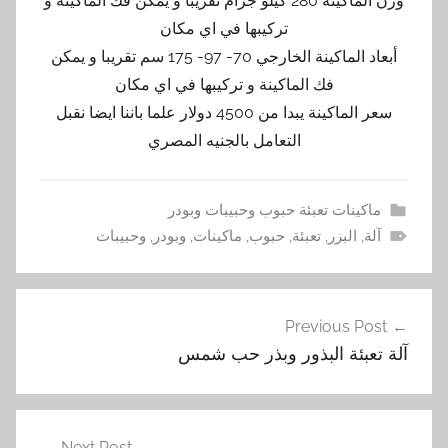
وزن الماكينة 280 كيلو جرام تقريبا و يمكن فك الماكينة و
تركيبها في اي مكان
أبعاد الماكينة الخارجي 70- 97- 175 سم تقريبا و يمكن
فك الماكينة و تركيبها في اي مكان
سعر الماكينة يبدا من 4500 دولار علما باننا ايضا نقبل
التعامل بالجنيه المصري
ماكينات تعبئة حبوب وحبيبات وبودر
آلة
,
البزر
,
تعبئة
,
حبوب
,
ماكينات
,
وبودر
,
وحبيبات
تصفّح
Previous Post
المقالات
آلة تعبئة البذور وبذر حب شمس
Next Post