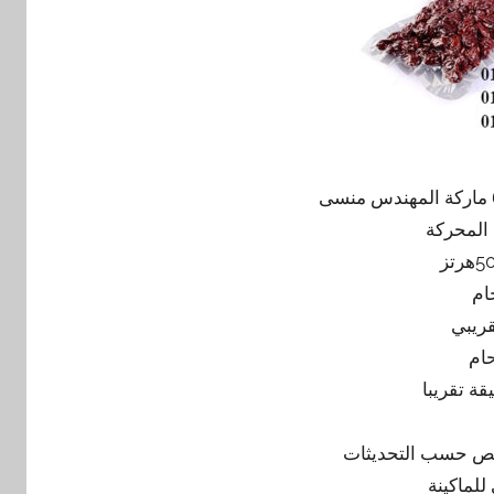
 المحركة
ام
ام
للماكينة