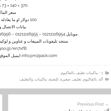
370 × 140 × 73 مم تقريبي
سعر الماك
100 دولار او ما يعادله بالجنيه المصرى
بيانات الاتصال و
موبايل 01211116954 – 01211116955 – 01211116956 – 01211116957 – 01211116958
ستجد تليفونات المبيعات و عناوين و لوك
/goo.gl/en7xfB
info@m2pack.com ايميل الموقع الاليكتروني m2pack.com
1 - ماكينات تغليف بالفاكيوم
آلة
,
بالفاكيوم
,
تغليف
,
صغيرة
,
للتعبئة
,
ماكينات
,
والتغليف
فّح
Previous Post
مقالات