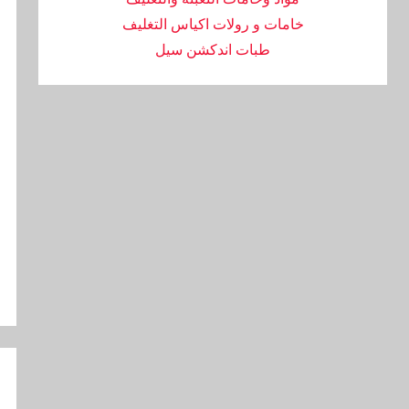
خامات و رولات اكياس التغليف
طبات اندكشن سيل
تص
ال