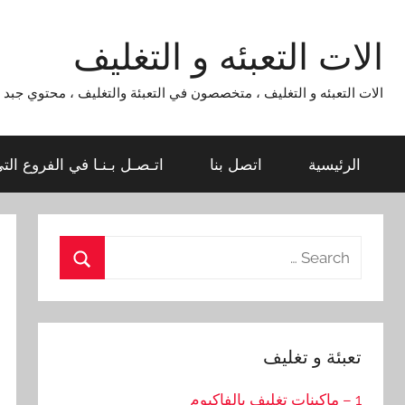
Ski
t
الات التعبئه و التغليف
conten
الات التعبئه و التغليف ، متخصصون في التعبئة والتغليف ، محتوي جبد لماكينات التعبئة و التغليف 954
الرئيسية
اتصل بنا
اتـصـل بـنـا في الفروع الت
Search
for:
Search
تعبئة و تغليف
1 – ماكينات تغليف بالفاكيوم