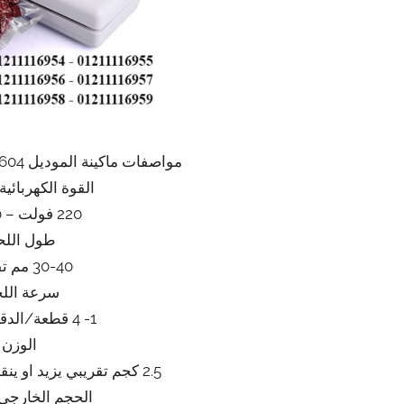
مواصفات ماكينة الموديل 604 ماركة المهندس منسى
القوة الكهربائية
220 فولت – 50هرتز
طول اللح
30-40 مم تقريبي
سرعة اللح
1- 4 قطعة/الدقيقة تقريبا
الوزن
2.5 كجم تقريبي يزيد او ينقص حسب التحديثات
الحجم الخارجي 