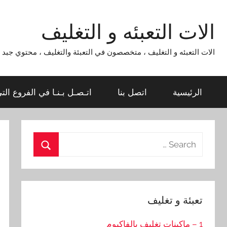
Ski
t
الات التعبئه و التغليف
conten
الات التعبئه و التغليف ، متخصصون في التعبئة والتغليف ، محتوي جبد لماكينات التعبئة و التغليف 954
الرئيسية
اتصل بنا
اتـصـل بـنـا في الفروع الت
Search
for:
Search
تعبئة و تغليف
1 – ماكينات تغليف بالفاكيوم