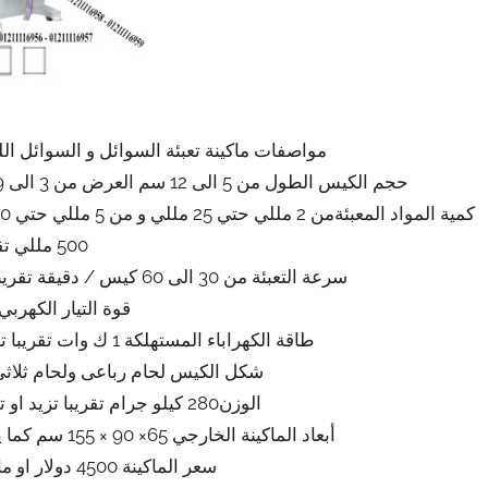
مواصفات ماكينة تعبئة السوائل و السوائل اللزجة موديل 505 م
حجم الكيس الطول من 5 الى 12 سم العرض من 3 الى 9 سم تقريبي و يمكن التعديل في الطول و العرض
500 مللي تقريبي
سرعة التعبئة من 30 الى 60 كيس / دقيقة تقريبي ولمادة الكيس اعتبار في سرعة التعبئة
قوة التيار الكهربي 220 فول
طاقة الكهراباء المستهلكة 1 ك وات تقريبا تزيد او تنقص حسب تحديثات الماكينة
شكل الكيس لحام رباعى ولحام ثلاثى
الوزن280 كيلو جرام تقريبا تزيد او تنقص حسب تحديثات الماكينة
أبعاد الماكينة الخارجي 65× 90 × 155 سم كما يمكن فك الماكينة و تركيبها في اي مكان
سعر الماكينة 4500 دولار او ما يعادله بالجنيه المصرى