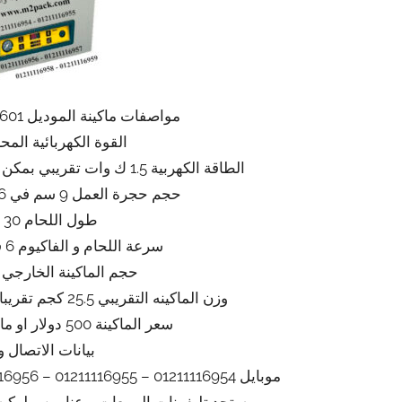
مواصفات ماكينة الموديل 601 ماركة المهندس منسى
القوة الكهربائية المحركة 220
الطاقة الكهربية 1.5 ك وات تقريبي بمكن ان ينخفض او يعلو طبقا للتحديثات
حجم حجرة العمل 9 سم في 36 سم في 32 سم تقريبا
طول اللحام 30 سم تقريبا
سرعة اللحام و الفاكيوم 6 قطع بالدقيقة تقريبي
حجم الماكينة الخارجي 50*48*40 تقريبا
وزن الماكينه التقريبي 25.5 كجم تقريبا يزيد او ينقص حسب التحديثات
سعر الماكينة 500 دولار او مايعادله بالجنيه المصري
بيانات الاتصال و
موبايل 01211116954 – 01211116955 – 01211116956 – 01211116957 – 01211116958
ستجد تليفونات المبيعات و عناوين و لوك