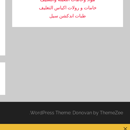
خامات و رولات اكياس التغليف
طبات اندكشن سيل
تص
ال
WordPress Theme: Donovan by ThemeZee.