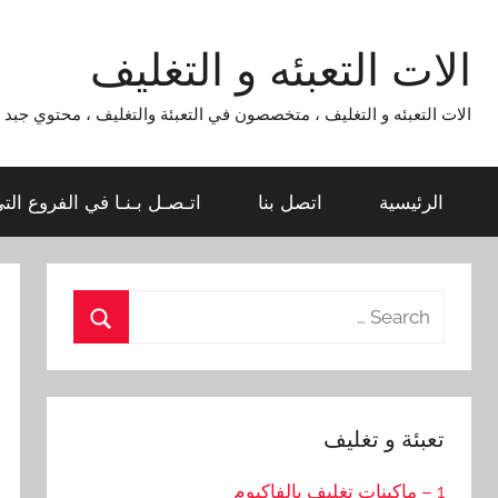
Ski
t
الات التعبئه و التغليف
conten
الات التعبئه و التغليف ، متخصصون في التعبئة والتغليف ، محتوي جبد لماكينات التعبئة و التغليف 954
الرئيسية
اتصل بنا
اتـصـل بـنـا في الفروع الت
Search
for:
Search
تعبئة و تغليف
1 – ماكينات تغليف بالفاكيوم