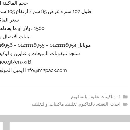
حجم الماكينة 
طول 107 سم × عرض 85 سم × ارتفاع 105 سم تقريبي يزداد او ينقص حسب التحديثات
سعر الماك
1500 دولار او ما يعادله بالجنيه المصرى
بيانات الاتصال و
موبايل 01211116954 – 01211116955 – 01211116956 – 01211116957 – 01211116958
ستجد تليفونات المبيعات و عناوين و لوك
/goo.gl/en7xfB
info@m2pack.com ايميل الموقع الاليكتروني m2pack.com
1 - ماكينات تغليف بالفاكيوم
احدث
,
التعبئه
,
بالفاكيوم
,
تغليف
,
ماكينات
,
والتغليف
فّح