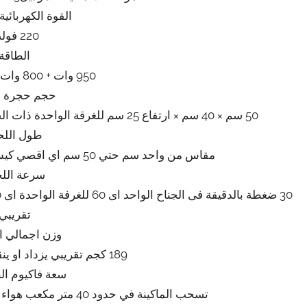
القوة الكهربائية
220 فولت
الطاقة
950 وات + 800 وات اللحام تقريبي
حجم حجرة ا
50 سم × 40 سم × ارتفاع 25 سم للغرقة الواحدة ذات الجناحين اى اربع اجنحة بمثابة اربعة ماكينات تقريبي
طول اللح
مقاس من واحد سم حتي 50 سم اي اقصي كيس يكون مقاسه 40 سم × 50 سم تقريبي
سرعة اللح
تقريبي
وزن اجمالي ال
189 كجم تقريبي يزداد او ينقص حسب التحديثات
سعة فاكيوم ال
تسحب الماكينة في حدود 40 متر مكعب هواء فاكيوم من الاكياس في الساعة تقريبي