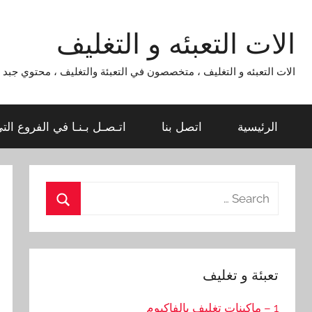
Ski
t
الات التعبئه و التغليف
conten
الات التعبئه و التغليف ، متخصصون في التعبئة والتغليف ، محتوي جبد لماكينات التعبئة و التغليف 954
الرئيسية
اتصل بنا
اتـصـل بـنـا في الفروع الت
Search
for:
Search
تعبئة و تغليف
1 – ماكينات تغليف بالفاكيوم