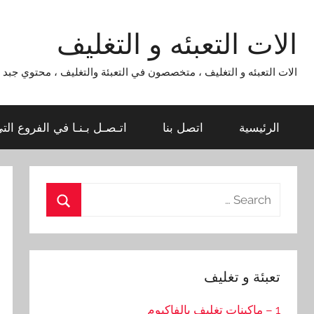
Ski
t
الات التعبئه و التغليف
conten
الات التعبئه و التغليف ، متخصصون في التعبئة والتغليف ، محتوي جبد لماكينات التعبئة و التغليف 954
الرئيسية
اتصل بنا
اتـصـل بـنـا في الفروع الت
Search
for:
Search
تعبئة و تغليف
1 – ماكينات تغليف بالفاكيوم