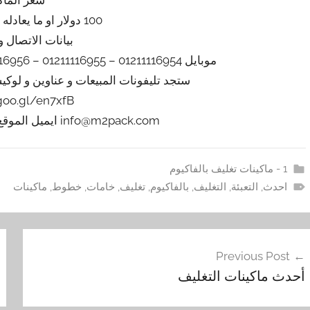
100 دولار او ما يعادله بالجنيه المصرى
بيانات الاتصال و
موبايل 01211116954 – 01211116955 – 01211116956 – 01211116957 – 01211116958
ستجد تليفونات المبيعات و عناوين و لوك
/goo.gl/en7xfB
info@m2pack.com ايميل الموقع الاليكتروني m2pack.com
1 - ماكينات تغليف بالفاكيوم
احدث
,
التعبئة
,
التغليف
,
بالفاكيوم
,
تغليف
,
خامات
,
خطوط
,
ماكينات
فّح
Previous Post
مقالات
أحدث ماكينات التغليف