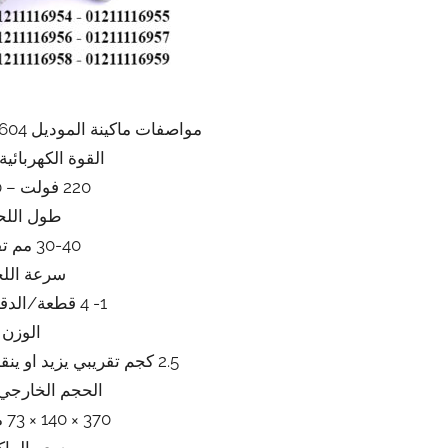
مواصفات ماكينة الموديل 604 ماركة المهندس منسى
القوة الكهربائية
220 فولت – 50هرتز
طول اللح
30-40 مم تقريبي
سرعة اللح
1- 4 قطعة/الدقيقة تقريبا
الوزن
2.5 كجم تقريبي يزيد او ينقص حسب التحديثات
الحجم الخارجي 
370 × 140 × 73 مم تقريبي
سعر الماك