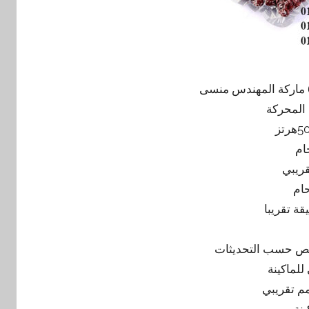
 المحركة
ام
ام
للماكينة
ينة