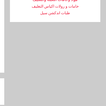
خامات و رولات اكياس التغليف
طبات اندكشن سيل
تص
ال