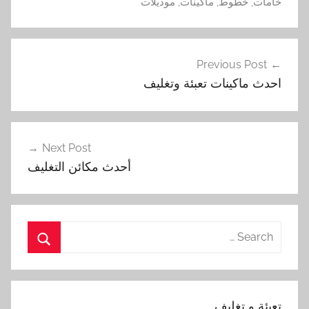
خامات
,
خطوط
,
ماكينات
,
موديلات
تصفّح
Previous Post
المقالات
احدث ماكينات تعبئة وتغليف
Next Post
أحدث مكائن التغليف
Search
for:
Search
تعبئة و تغليف