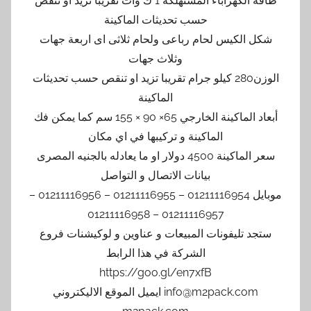
طاقة الكهراباء المستهلكة 1 ك وات تقريبا تزيد او تنقص
حسب تحديثات الماكينة
شكل الكيس لحام رباعى ولحام ثلاثى اى اربعة جهات
وثلاث جهات
الوزن280 كيلو جرام تقريبا تزيد او تنقص حسب تحديثات
الماكينة
أبعاد الماكينة الخارجي 65× 90 × 155 سم كما يمكن فك
الماكينة و تركيبها في اي مكان
سعر الماكينة 4500 دولار او ما يعادله بالجنيه المصرى
بيانات الاتصال و التواصل
موبايل 01211116954 – 01211116955 – 01211116956 –
01211116957 – 01211116958
ستجد تليفونات المبيعات و عناوين و لوكيشنات فروع
الشركة في هذا الرابط
https://goo.gl/en7xfB
info@m2pack.com ايميل الموقع الاليكتروني