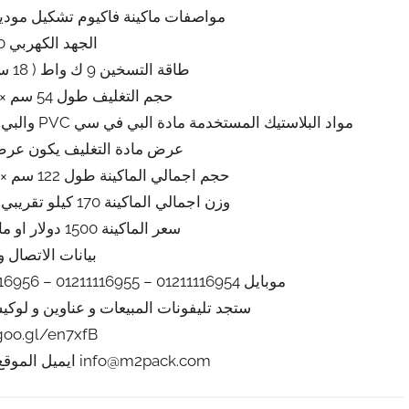
مواصفات ماكينة فاكيوم تشكيل موديل 605 ماركة المهندس م
الجهد الكهربي 220 فولت
طاقة التسخين 9 ك واط ( 18 سخان ×500 واط تقريبي )
حجم التغليف طول 54 سم × عرض 39 سم تقريبي
مواد البلاستيك المستخدمة مادة البي في سي PVC والبي اسPS و البي اي تي البلاستيكيه PET و البي بى PP
عرض مادة التغليف يكون عرض الرول 45
حجم اجمالي الماكينة طول 122 سم × 102 سم عرض × 71 سم ارتفاع
وزن اجمالي الماكينة 170 كيلو تقريبي يزيد او ينقص حسب التحديثات
سعر الماكينة 1500 دولار او ما يعادله بالجنيه المصرى
بيانات الاتصال و
موبايل 01211116954 – 01211116955 – 01211116956 – 01211116957 – 01211116958
ستجد تليفونات المبيعات و عناوين و لوك
/goo.gl/en7xfB
info@m2pack.com ايميل الموقع الاليكتروني m2pack.com