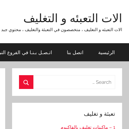
Ski
t
الات التعبئه و التغليف
conten
الات التعبئه و التغليف ، متخصصون في التعبئة والتغليف ، محتوي جبد لماكينات التعبئة و التغليف 954
الرئيسية
اتصل بنا
اتـصـل بـنـا في الفروع الت
Search
for:
Search
تعبئة و تغليف
1 – ماكينات تغليف بالفاكيوم