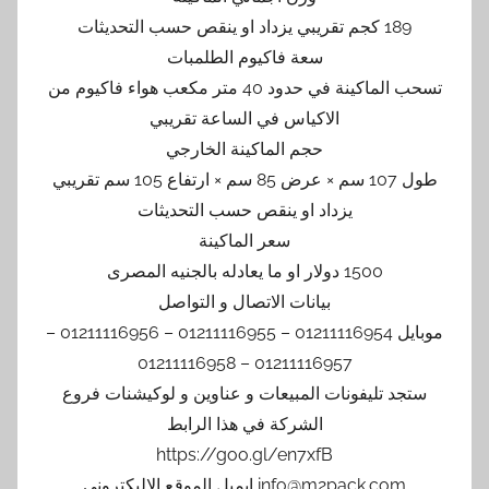
189 كجم تقريبي يزداد او ينقص حسب التحديثات
سعة فاكيوم الطلمبات
تسحب الماكينة في حدود 40 متر مكعب هواء فاكيوم من
الاكياس في الساعة تقريبي
حجم الماكينة الخارجي
طول 107 سم × عرض 85 سم × ارتفاع 105 سم تقريبي
يزداد او ينقص حسب التحديثات
سعر الماكينة
1500 دولار او ما يعادله بالجنيه المصرى
بيانات الاتصال و التواصل
موبايل 01211116954 – 01211116955 – 01211116956 –
01211116957 – 01211116958
ستجد تليفونات المبيعات و عناوين و لوكيشنات فروع
الشركة في هذا الرابط
https://goo.gl/en7xfB
info@m2pack.com ايميل الموقع الاليكتروني