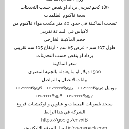
189 كجم تقريبي يزداد او ينقص حسب التحديثات
سعة فاكيوم الطلمبات
تسحب الماكينة في حدود 40 متر مكعب هواء فاكيوم من
الاكياس في الساعة تقريبي
حجم الماكينة الخارجي
طول 107 سم × عرض 85 سم × ارتفاع 105 سم تقريبي
يزداد او ينقص حسب التحديثات
سعر الماكينة
1500 دولار او ما يعادله بالجنيه المصرى
بيانات الاتصال و التواصل
موبايل 01211116954 – 01211116955 – 01211116956 –
01211116957 – 01211116958
ستجد تليفونات المبيعات و عناوين و لوكيشنات فروع
الشركة في هذا الرابط
https://goo.gl/en7xfB
info@m2pack.com ايميل الموقع الاليكتروني