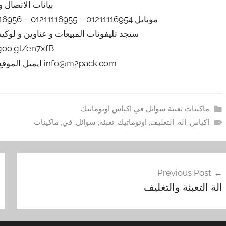
بيانات الاتصال و
موبايل 01211116954 – 01211116955 – 01211116956 – 01211116957 – 01211116958
ستجد تليفونات المبيعات و عناوين و لوك
/goo.gl/en7xfB
info@m2pack.com ايميل الموقع الاليكتروني m2pack.com
ماكينات تعبئة سوائل في اكياس اوتوماتيك
اكياس
,
الة
,
التغليف
,
اوتوماتيك
,
تعبئة
,
سوائل
,
في
,
ماكينات
فّح
Previous Post
مقالات
الة التعبئة والتغليف