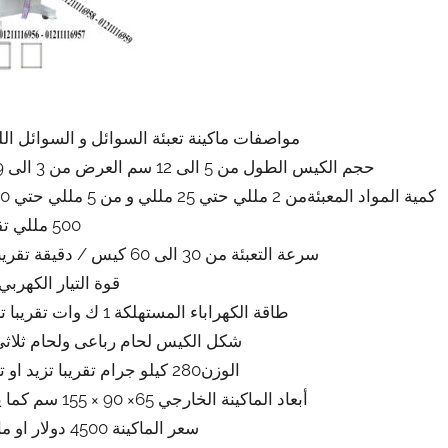
مواصفات ماكينة تعبئة السوائل و السوائل اللزجة موديل 505 م
حجم الكيس الطول من 5 الى 12 سم العرض من 3 الى 9 سم تقريبي و يمكن التعديل في الطول و العرض
500 مللي تقريبي
سرعة التعبئة من 30 الى 60 كيس / دقيقة تقريبي ولمادة الكيس اعتبار في سرعة التعبئة
قوة التيار الكهربي 220 فول
طاقة الكهراباء المستهلكة 1 ك وات تقريبا تزيد او تنقص حسب تحديثات الماكينة
شكل الكيس لحام رباعى ولحام ثلاثى
الوزن280 كيلو جرام تقريبا تزيد او تنقص حسب تحديثات الماكينة
أبعاد الماكينة الخارجي 65× 90 × 155 سم كما يمكن فك الماكينة و تركيبها في اي مكان
سعر الماكينة 4500 دولار او ما يعادله بالجنيه المصرى