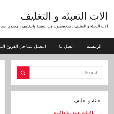
Ski
t
الات التعبئه و التغليف
conten
الات التعبئه و التغليف ، متخصصون في التعبئة والتغليف ، محتوي جبد لماكينات التعبئة و التغليف 954
الرئيسية
اتصل بنا
اتـصـل بـنـا في الفروع الت
Search
for:
Search
تعبئة و تغليف
1 – ماكينات تغليف بالفاكيوم