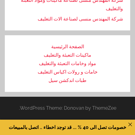
شركة المهندس منسى لصناعة ماكينات ومواد التعبئة
والتغليف
‏شركة المهندس منسى لصناعة الات التغليف
الصفحة الرئيسية
ماكينات التعبئة والتغليف
مواد وخامات التعبئة والتغليف
خامات و رولات اكياس التغليف
طبات اندكشن سيل
WordPress Theme: Donovan by ThemeZee.
خصومات تصل الى 40 % ... قد توجد اخطاء .. اتصل بالمبيعات