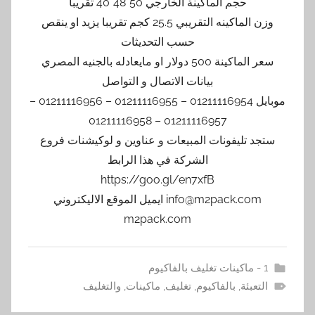
حجم الماكينة الخارجي 50*48*40 تقريبا
وزن الماكينه التقريبي 25.5 كجم تقريبا يزيد او ينقص
حسب التحديثات
سعر الماكينة 500 دولار او مايعادله بالجنيه المصري
بيانات الاتصال و التواصل
موبايل 01211116954 – 01211116955 – 01211116956 –
01211116957 – 01211116958
ستجد تليفونات المبيعات و عناوين و لوكيشنات فروع
الشركة في هذا الرابط
https://goo.gl/en7xfB
info@m2pack.com ايميل الموقع الاليكتروني
m2pack.com
1 - ماكينات تغليف بالفاكيوم
التعبئة
,
بالفاكيوم
,
تغليف
,
ماكينات
,
والتغليف