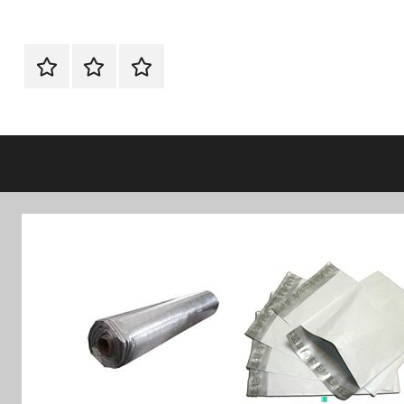
الرئيسية
اتصل
اتـصـل
بنا
بـنـا
في
الفروع
التي
تناسبك