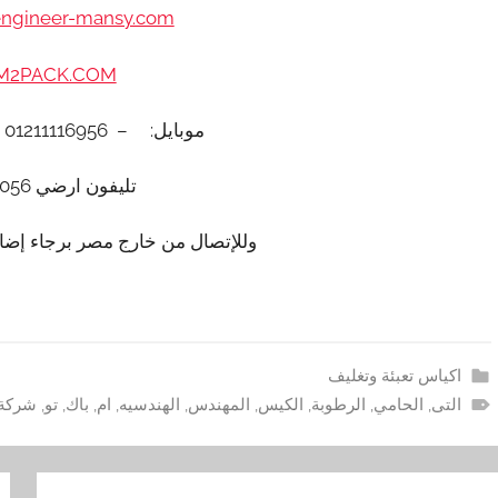
engineer-mansy.com/
2PACK.COM
موبايل: – 01211116956 – – 01211116958
تليفون ارضي 0225880056
وللإتصال من خارج مصر برجاء إضافة 002 كود مصر قبل ا
اكياس تعبئة وتغليف
التى
,
الحامي
,
الرطوبة
,
الكيس
,
المهندس
,
الهندسيه
,
ام
,
باك
,
تو
,
شركة
فّح