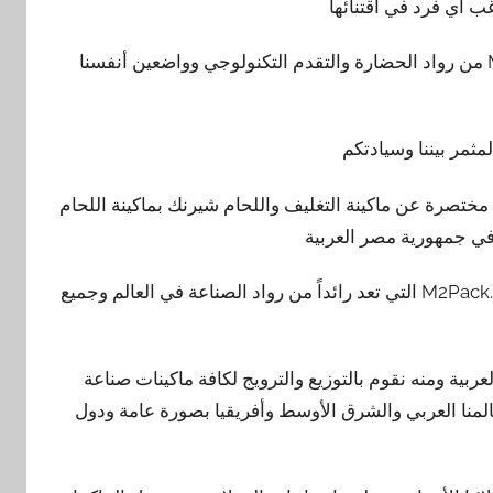
ب أي فرد في اقتنائها
فتعد مجموعة شركات المهندس منسي للتغليف الحديث M2PACK من رواد الحضارة والتقدم التكنولوجي وواضعين أنفسنا
ثمر بيننا وسيادتكم
شركة المهندس منسي للتغليف الحديث M2PACK نبذة مختصرة عن ماكينة التغليف واللحام شيرنك بماكينة اللحام
 في جمهورية مصر العربية
فمن خلال شركتنا – شركة المهندس منسي للتغليف الحديث M2Pack.com التي تعد رائداً من رواد الصناعة في العالم وجميع
ية ومنه نقوم بالتوزيع والترويج لكافة ماكينات صناعة
عالمنا العربي والشرق الأوسط وأفريقيا بصورة عامة ودول