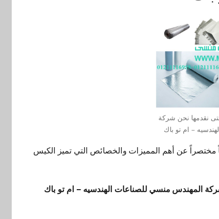
تى نقدمها نحن شركة
ندسيه – ام تو باك
ركة المهندس منسي للتغليف الحديث M2Pack وصفاً مختصراً عن أهم المميزات والخصائص التي تميز الكيس
كة المهندس منسي للصناعات الهندسيه – ام تو باك