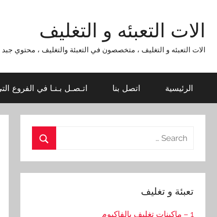
Ski
t
الات التعبئه و التغليف
conten
الات التعبئه و التغليف ، متخصصون في التعبئة والتغليف ، محتوي جبد لماكينات التعبئة و التغليف 954
الرئيسية
اتصل بنا
اتـصـل بـنـا في الفروع الت
Search
for:
Search
تعبئة و تغليف
1 – ماكينات تغليف بالفاكيوم