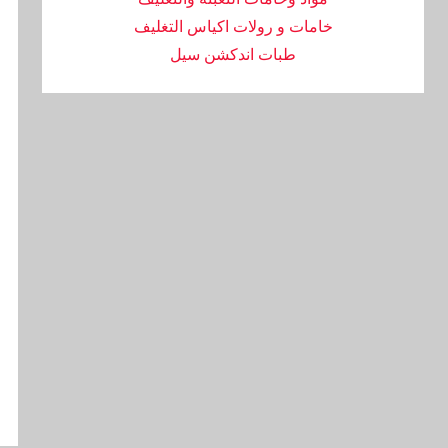
خامات و رولات اكياس التغليف
طبات اندكشن سيل