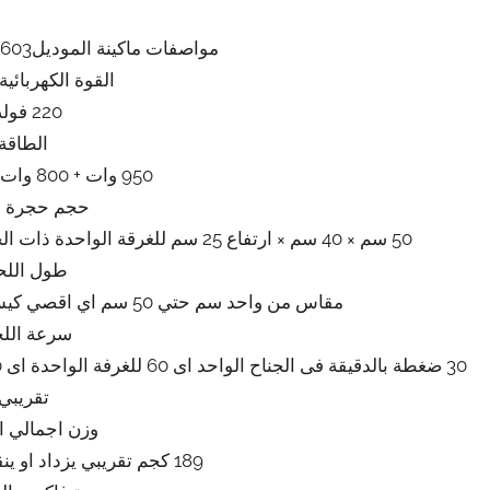
مواصفات ماكينة الموديل603 ماركة المهندس منسى
القوة الكهربائية
220 فولت
الطاقة
950 وات + 800 وات اللحام تقريبي
حجم حجرة ا
50 سم × 40 سم × ارتفاع 25 سم للغرقة الواحدة ذات الجناحين اى اربع اجنحة بمثابة اربعة ماكينات تقريبي
طول اللح
مقاس من واحد سم حتي 50 سم اي اقصي كيس يكون مقاسه 40 سم × 50 سم تقريبي
سرعة اللح
تقريبي
وزن اجمالي ال
189 كجم تقريبي يزداد او ينقص حسب التحديثات