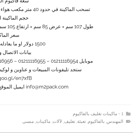
سعة فاكيوم ال
تسحب الماكينة في حدود 40 متر مكعب هواء فاكيوم من الاكياس في الساعة تقريبي
حجم الماكينة 
طول 107 سم × عرض 85 سم × ارتفاع 105 سم تقريبي يزداد او ينقص حسب التحديثات
سعر الماك
1500 دولار او ما يعادله بالجنيه المصرى
بيانات الاتصال و
موبايل 01211116954 – 01211116955 – 01211116956 – 01211116957 – 01211116958
ستجد تليفونات المبيعات و عناوين و لوك
/goo.gl/en7xfB
info@m2pack.com ايميل الموقع الاليكتروني m2pack.com
1 - ماكينات تغليف بالفاكيوم
المهندس
,
بالفاكيوم
,
تعبئة
,
تغليف
,
لآلات
,
ماكينات
,
منسى