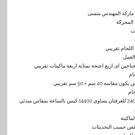
 المحركة
لعمل
ام
ام
30 ضغطة بالدقيقة فى الجناح الواحد اى 60 للغرفة الواحدة اى 240 للغرفتان يساوى 14400 كيس بالساعة بمقاس مبدئي
ماكينة