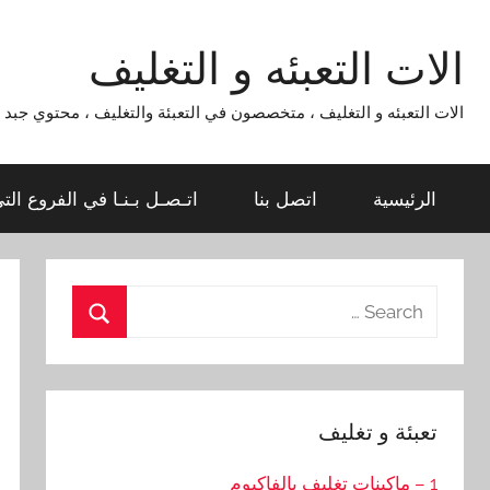
Ski
t
الات التعبئه و التغليف
conten
الات التعبئه و التغليف ، متخصصون في التعبئة والتغليف ، محتوي جبد لماكينات التعبئة و التغليف 954
الرئيسية
اتصل بنا
اتـصـل بـنـا في الفروع الت
Search
for:
Search
تعبئة و تغليف
1 – ماكينات تغليف بالفاكيوم