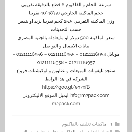
سرعة اللحام و الفاكيوم 6 قطع بالدقيقة تقريبي
حجم الماكينة الخارجي 50*48*40 تقريبا
وزن الماكينه التقريبي 25.5 كجم تقريبا يزيد او ينقص
حسب التحديثات
سعر الماكينة 500 دولار او مايعادله بالجنيه المصري
بيانات الاتصال و التواصل
موبايل 01211116954 – 01211116955 – 01211116956 –
01211116957 – 01211116958
ستجد تليفونات المبيعات و عناوين و لوكيشنات فروع
الشركة في هذا الرابط
https://goo.gl/en7xfB
info@m2pack.com ايميل الموقع الاليكتروني
m2pack.com
1 - ماكينات تغليف بالفاكيوم
التعبئة
,
التغليف
,
ام
,
بالفاكيوم
,
تجارية
,
تغليف
,
توباك
,