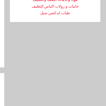
خامات و رولات اكياس التغليف
طبات اندكشن سيل
تص
ال