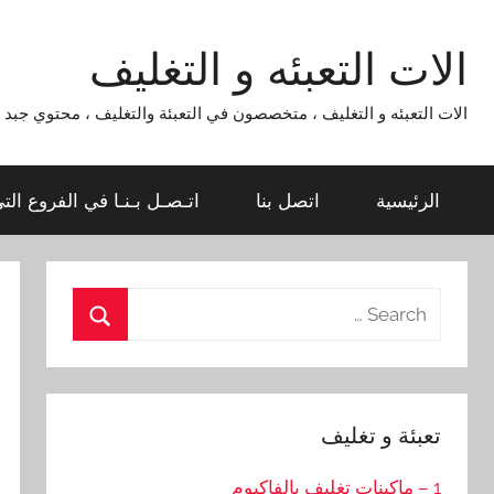
Ski
t
الات التعبئه و التغليف
conten
الات التعبئه و التغليف ، متخصصون في التعبئة والتغليف ، محتوي جبد لماكينات التعبئة و التغليف 954
الرئيسية
اتصل بنا
اتـصـل بـنـا في الفروع الت
Search
for:
Search
تعبئة و تغليف
1 – ماكينات تغليف بالفاكيوم