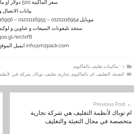
سعر الماكينة 500 دولار او مايعادله بالجنيه المصري
بيانات الاتصال و
موبايل 01211116954 – 01211116955 – 01211116956 – 01211116957 – 01211116958
ستجد تليفونات المبيعات و عناوين و لوك
/goo.gl/en7xfB
info@m2pack.com ايميل الموقع الاليكتروني m2pack.com
1 - ماكينات تغليف بالفاكيوم
التعبئة
,
التغليف
,
ام
,
بالفاكيوم
,
تجارية
,
تغليف
,
توباك
,
شركة
,
في
,
لأنظم
فّح
Previous Post
مقالات
ام توباك لأنظمة التغليف هي شركة تجارية
متخصصة في مجال التعبئة والتغليف