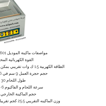
مواصفات ماكينة الموديل 601 ماركة المهندس منسى
القوة الكهربائية المحركة 220
الطاقة الكهربية 1.5 ك وات تقريبي بمكن ان ينخفض او يعلو طبقا للتحديثات
حجم حجرة العمل 9 سم في 36 سم في 32 سم تقريبا
طول اللحام 30 سم تقريبا
سرعة اللحام و الفاكيوم 6 قطع بالدقيقة تقريبي
حجم الماكينة الخارجي 50*48*40 تقريبا
وزن الماكينه التقريبي 25.5 كجم تقريبا يزيد او ينقص حسب التحديثات