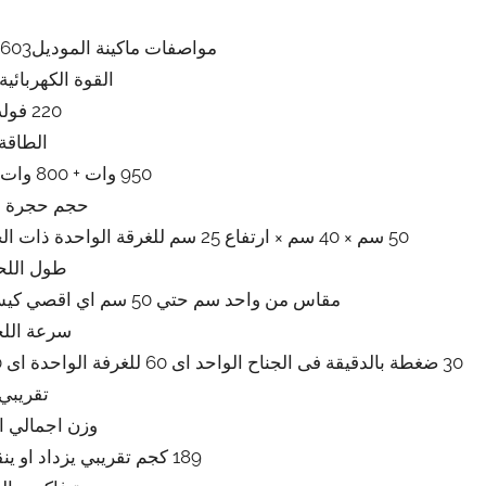
مواصفات ماكينة الموديل603 ماركة المهندس منسى
القوة الكهربائية
220 فولت
الطاقة
950 وات + 800 وات اللحام تقريبي
حجم حجرة ا
50 سم × 40 سم × ارتفاع 25 سم للغرقة الواحدة ذات الجناحين اى اربع اجنحة بمثابة اربعة ماكينات تقريبي
طول اللح
مقاس من واحد سم حتي 50 سم اي اقصي كيس يكون مقاسه 40 سم × 50 سم تقريبي
سرعة اللح
تقريبي
وزن اجمالي ال
189 كجم تقريبي يزداد او ينقص حسب التحديثات