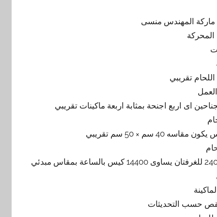
 المحركة
لعمل
ام
ام
30 ضغطة بالدقيقة فى الجناح الواحد اى 60 للغرفة الواحدة اى 240 للغرفتان يساوى 14400 كيس بالساعة بمقاس مبدئي
ماكينة