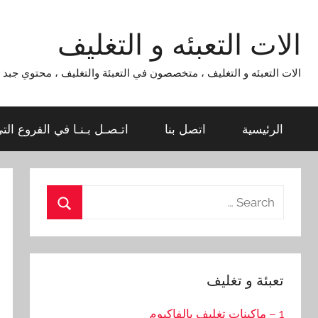
Ski
t
الات التعبئه و التغليف
conten
الات التعبئه و التغليف ، متخصصون في التعبئة والتغليف ، محتوي جبد لماكينات التعبئة و التغليف 954
الرئيسية
اتصل بنا
اتـصـل بـنـا في الفروع الت
Search
for:
Search
تعبئة و تغليف
1 – ماكينات تغليف بالفاكيوم