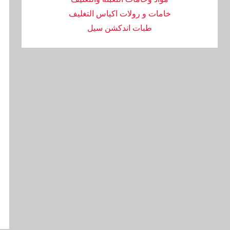
خامات و رولات اكياس التغليف
طبات اندكشن سيل