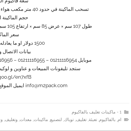
سعة فاكيوم ال
تسحب الماكينة في حدود 40 متر مكعب هواء فاكيوم من الاكياس في الساعة تقريبي
حجم الماكينة 
طول 107 سم × عرض 85 سم × ارتفاع 105 سم تقريبي يزداد او ينقص حسب التحديثات
سعر الماك
1500 دولار او ما يعادله بالجنيه المصرى
بيانات الاتصال و
موبايل 01211116954 – 01211116955 – 01211116956 – 01211116957 – 01211116958
ستجد تليفونات المبيعات و عناوين و لوك
/goo.gl/en7xfB
info@m2pack.com ايميل الموقع الاليكتروني m2pack.com
1 - ماكينات تغليف بالفاكيوم
ام
,
بالفاكيوم
,
تعبئة
,
تغليف
,
توباك
,
لتصنيع
,
ماكينات
,
معدات
,
وتغليف
,
وخ