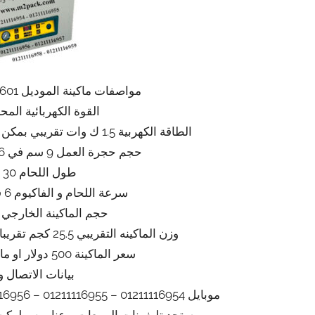
مواصفات ماكينة الموديل 601 ماركة المهندس منسى
القوة الكهربائية المحركة 220
الطاقة الكهربية 1.5 ك وات تقريبي بمكن ان ينخفض او يعلو طبقا للتحديثات
حجم حجرة العمل 9 سم في 36 سم في 32 سم تقريبا
طول اللحام 30 سم تقريبا
سرعة اللحام و الفاكيوم 6 قطع بالدقيقة تقريبي
حجم الماكينة الخارجي 50*48*40 تقريبا
وزن الماكينه التقريبي 25.5 كجم تقريبا يزيد او ينقص حسب التحديثات
سعر الماكينة 500 دولار او مايعادله بالجنيه المصري
بيانات الاتصال و
موبايل 01211116954 – 01211116955 – 01211116956 – 01211116957 – 01211116958
ستجد تليفونات المبيعات و عناوين و لوك