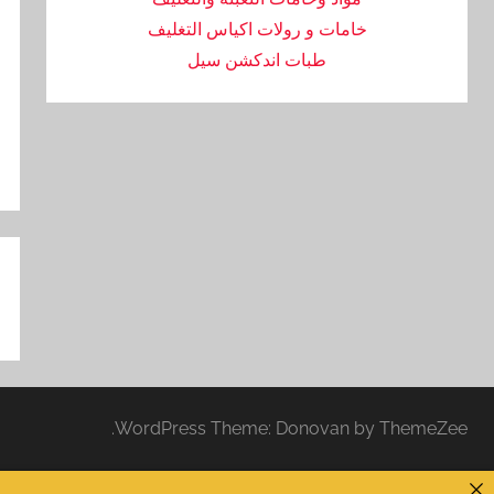
خامات و رولات اكياس التغليف
طبات اندكشن سيل
تص
ال
WordPress Theme: Donovan by ThemeZee.