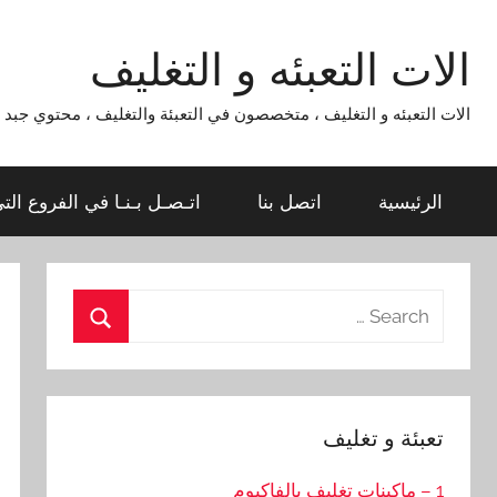
Ski
t
الات التعبئه و التغليف
conten
الات التعبئه و التغليف ، متخصصون في التعبئة والتغليف ، محتوي جبد لماكينات التعبئة و التغليف 954
الرئيسية
اتصل بنا
اتـصـل بـنـا في الفروع الت
Search
for:
Search
تعبئة و تغليف
1 – ماكينات تغليف بالفاكيوم