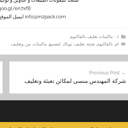
/goo.gl/en7xfB
info@m2pack.com ايميل الموقع الاليكتروني m2pack.com
1 - ماكينات تغليف بالفاكيوم
ام
,
بالفاكيوم
,
تعبئة
,
تغليف
,
توباك
,
لتصنيع
,
ماكينات
,
من
,
وتغليف
فّح
Previous Post
مقالات
شركة المهندس منسى لمكائن تعبئة وتغليف