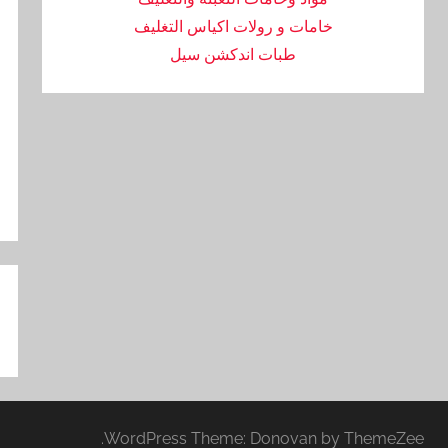
خامات و رولات اكياس التغليف
طبات اندكشن سيل
تص
ال
WordPress Theme: Donovan by ThemeZee.