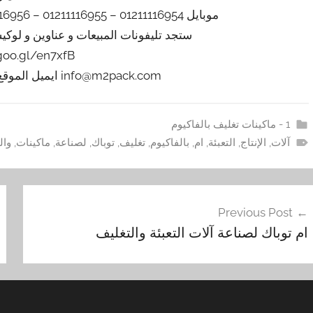
موبايل 01211116954 – 01211116955 – 01211116956 – 01211116957 – 01211116958
ستجد تليفونات المبيعات و عناوين و لوك
/goo.gl/en7xfB
info@m2pack.com ايميل الموقع الاليكتروني m2pack.com
1 - ماكينات تغليف بالفاكيوم
آلات
,
الإنتاج
,
التعبئة
,
ام
,
بالفاكيوم
,
تغليف
,
توباك
,
لصناعة
,
ماكينات
,
وال
فّح
Previous Post
مقالات
ام توباك لصناعة آلات التعبئة والتغليف