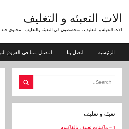
Ski
t
الات التعبئه و التغليف
conten
الات التعبئه و التغليف ، متخصصون في التعبئة والتغليف ، محتوي جبد لماكينات التعبئة و التغليف 954
الرئيسية
اتصل بنا
اتـصـل بـنـا في الفروع الت
Search
for:
Search
تعبئة و تغليف
1 – ماكينات تغليف بالفاكيوم