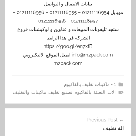
بيانات الاتصال و التواصل
موبايل 01211116954 – 01211116955 – 01211116956 –
01211116957 – 01211116958
ستجد تليفونات المبيعات و عناوين و لوكيشنات فروع
الشركة في هذا الرابط
https://goo.gl/en7xfB
info@m2pack.com ايميل الموقع الاليكتروني
m2pack.com
1 - ماكينات تغليف بالفاكيوم
الات
,
التعبئة
,
بالفاكيوم
,
تصنيع
,
تغليف
,
ماكينات
,
والتغليف
تصفّح
Previous Post
المقالات
الة تغليف