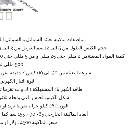
مواصفات ماكينة تعبئة السوائل و السوائل اللزجة موديل 505 م
حجم الكيس الطول من 5 الى 12 سم العرض من 3 الى 9 سم تقريبي و يمكن التعديل في الطول و العرض
500 مللي تقريبي
سرعة التعبئة من 30 الى 60 كيس / دقيقة تقريبي ولمادة الكيس اعتبار في سرعة التعبئة
قوة التيار الكهربي 220 فول
طاقة الكهراباء المستهلكة 1 ك وات تقريبا تزيد او تنقص حسب تحديثات الماكينة
شكل الكيس لحام رباعى ولحام ثلاثى
الوزن280 كيلو جرام تقريبا تزيد او تنقص حسب تحديثات الماكينة
أبعاد الماكينة الخارجي 65× 90 × 155 سم كما يمكن فك الماكينة و تركيبها في اي مكان
سعر الماكينة 4500 دولار او ما يعادله بالجنيه المصرى