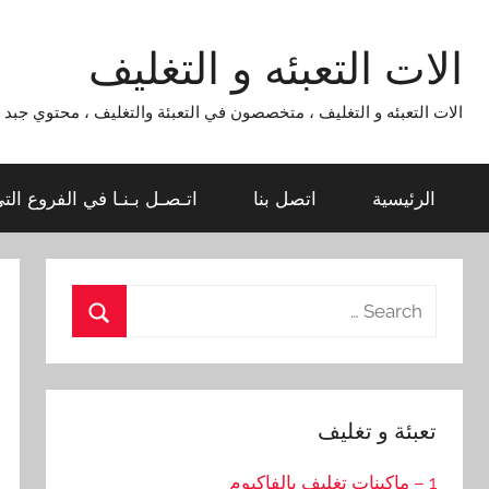
Ski
t
الات التعبئه و التغليف
conten
الات التعبئه و التغليف ، متخصصون في التعبئة والتغليف ، محتوي جبد لماكينات التعبئة و التغليف 954
الرئيسية
اتصل بنا
اتـصـل بـنـا في الفروع الت
Search
for:
Search
تعبئة و تغليف
1 – ماكينات تغليف بالفاكيوم