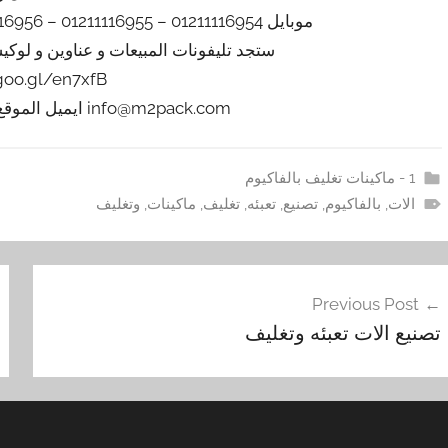
موبايل 01211116954 – 01211116955 – 01211116956 – 01211116957 – 01211116958
ستجد تليفونات المبيعات و عناوين و لوك
/goo.gl/en7xfB
info@m2pack.com ايميل الموقع الاليكتروني m2pack.com
1 - ماكينات تغليف بالفاكيوم
الات
,
بالفاكيوم
,
تصنيع
,
تعبئه
,
تغليف
,
ماكينات
,
وتغليف
فّح
Previous Post
مقالات
تصنيع الات تعبئه وتغليف