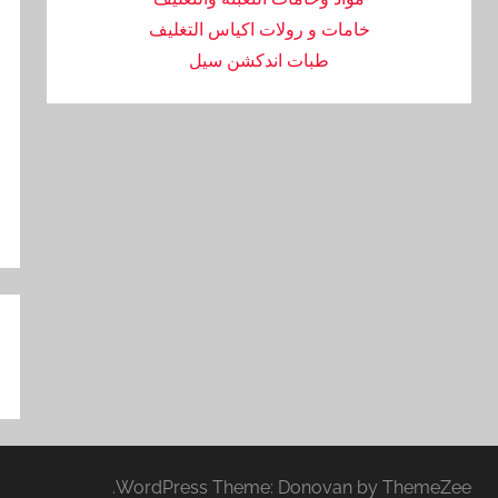
خامات و رولات اكياس التغليف
طبات اندكشن سيل
تص
ال
WordPress Theme: Donovan by ThemeZee.