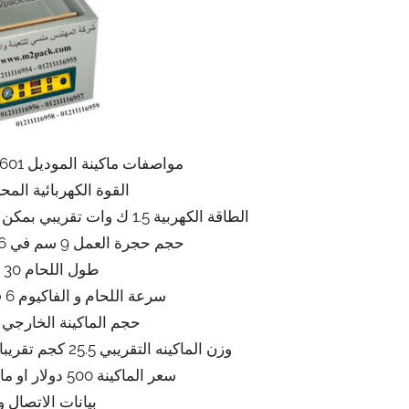
مواصفات ماكينة الموديل 601 ماركة المهندس منسى
القوة الكهربائية المحركة 220
الطاقة الكهربية 1.5 ك وات تقريبي بمكن ان ينخفض او يعلو طبقا للتحديثات
حجم حجرة العمل 9 سم في 36 سم في 32 سم تقريبا
طول اللحام 30 سم تقريبا
سرعة اللحام و الفاكيوم 6 قطع بالدقيقة تقريبي
حجم الماكينة الخارجي 50*48*40 تقريبا
وزن الماكينه التقريبي 25.5 كجم تقريبا يزيد او ينقص حسب التحديثات
سعر الماكينة 500 دولار او مايعادله بالجنيه المصري
بيانات الاتصال و