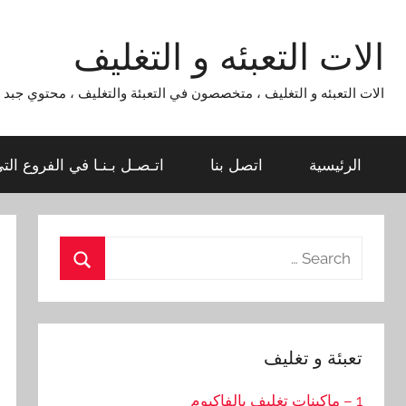
Ski
t
الات التعبئه و التغليف
conten
الات التعبئه و التغليف ، متخصصون في التعبئة والتغليف ، محتوي جبد لماكينات التعبئة و التغليف 954
الرئيسية
اتصل بنا
اتـصـل بـنـا في الفروع الت
Search
for:
Search
تعبئة و تغليف
1 – ماكينات تغليف بالفاكيوم