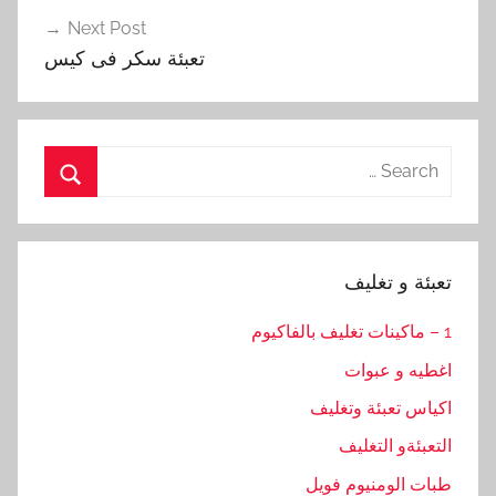
Next Post
تعبئة سكر فى كيس
Search
for:
Search
تعبئة و تغليف
1 – ماكينات تغليف بالفاكيوم
اغطيه و عبوات
اكياس تعبئة وتغليف
التعبئةو التغليف
طبات الومنيوم فويل