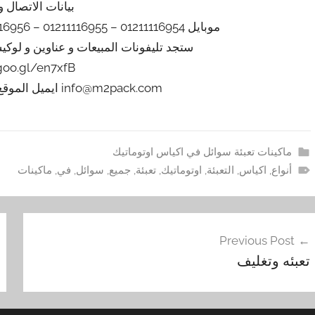
بيانات الاتصال و
موبايل 01211116954 – 01211116955 – 01211116956 – 01211116957 – 01211116958
ستجد تليفونات المبيعات و عناوين و لوك
/goo.gl/en7xfB
info@m2pack.com ايميل الموقع الاليكتروني m2pack.com
ماكينات تعبئة سوائل في اكياس اوتوماتيك
أنواع
,
اكياس
,
التعبئة
,
اوتوماتيك
,
تعبئة
,
جميع
,
سوائل
,
في
,
ماكينات
فّح
Previous Post
مقالات
‏تعبئه وتغليف