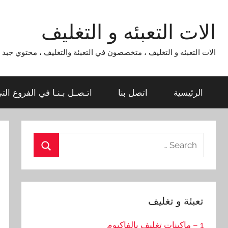
Ski
t
الات التعبئه و التغليف
conten
الات التعبئه و التغليف ، متخصصون في التعبئة والتغليف ، محتوي جبد لماكينات التعبئة و التغليف 954
الرئيسية
اتصل بنا
اتـصـل بـنـا في الفروع الت
Search
for:
Search
تعبئة و تغليف
1 – ماكينات تغليف بالفاكيوم