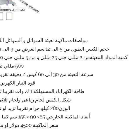
مواصفات ماكينة تعبئة السوائل و السوائل اللزجة موديل 505 م
حجم الكيس الطول من 5 الى 12 سم العرض من 3 الى 9 سم تقريبي و يمكن التعديل في الطول و العرض
500 مللي تقريبي
سرعة التعبئة من 30 الى 60 كيس / دقيقة تقريبي ولمادة الكيس اعتبار في سرعة التعبئة
قوة التيار الكهربي 220 فول
طاقة الكهراباء المستهلكة 1 ك وات تقريبا تزيد او تنقص حسب تحديثات الماكينة
شكل الكيس لحام رباعى ولحام ثلاثى
الوزن280 كيلو جرام تقريبا تزيد او تنقص حسب تحديثات الماكينة
أبعاد الماكينة الخارجي 65× 90 × 155 سم كما يمكن فك الماكينة و تركيبها في اي مكان
سعر الماكينة 4500 دولار او ما يعادله بالجنيه المصرى