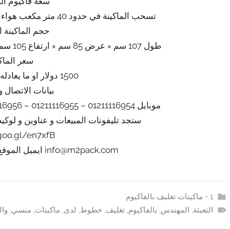
سعة فاكيوم ال
تسحب الماكينة في حدود 40 متر مكعب هواء فاكيوم من الاكياس في الساعة تقريبي
حجم الماكينة 
طول 107 سم × عرض 85 سم × ارتفاع 105 سم تقريبي يزداد او ينقص حسب التحديثات
سعر الماك
1500 دولار او ما يعادله بالجنيه المصرى
بيانات الاتصال و
موبايل 01211116954 – 01211116955 – 01211116956 – 01211116957 – 01211116958
ستجد تليفونات المبيعات و عناوين و لوك
/goo.gl/en7xfB
info@m2pack.com ايميل الموقع الاليكتروني m2pack.com
1 - ماكينات تغليف بالفاكيوم
التعبئة
,
المهندس
,
بالفاكيوم
,
تغليف
,
خطوط
,
لدى
,
ماكينات
,
منسي
,
وال