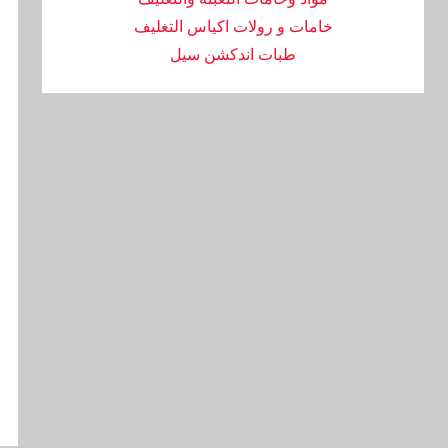
خامات و رولات اكياس التغليف
طبات اندكشن سيل