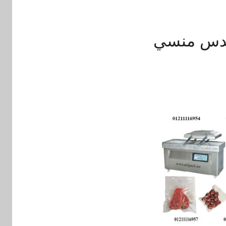
هندس منسي