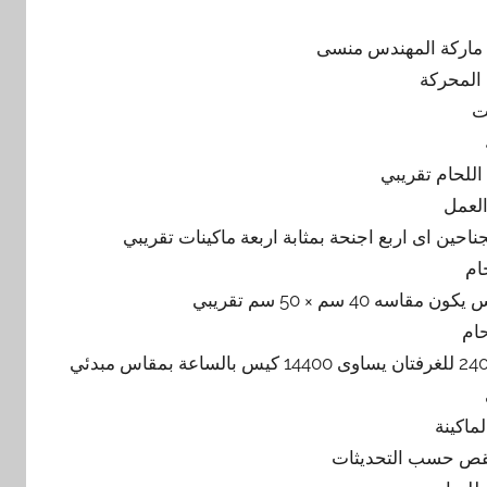
 المحركة
لعمل
ام
ام
30 ضغطة بالدقيقة فى الجناح الواحد اى 60 للغرفة الواحدة اى 240 للغرفتان يساوى 14400 كيس بالساعة بمقاس مبدئي
ماكينة