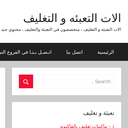
Ski
t
الات التعبئه و التغليف
conten
الات التعبئه و التغليف ، متخصصون في التعبئة والتغليف ، محتوي جبد لماكينات التعبئة و التغليف 954
الرئيسية
اتصل بنا
اتـصـل بـنـا في الفروع الت
Search
for:
Search
تعبئة و تغليف
1 – ماكينات تغليف بالفاكيوم