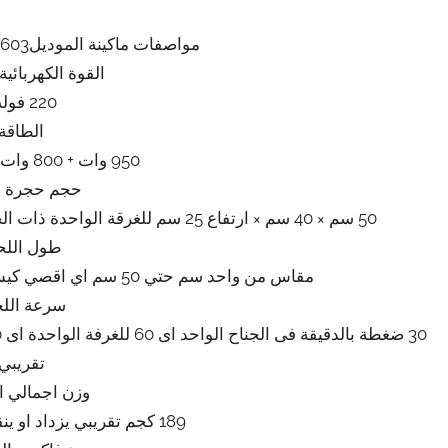
مواصفات ماكينة الموديل603 ماركة المهندس منسى
القوة الكهربائية
220 فولت
الطاقة
950 وات + 800 وات اللحام تقريبي
حجم حجرة ا
50 سم × 40 سم × ارتفاع 25 سم للغرقة الواحدة ذات الجناحين اى اربع اجنحة بمثابة اربعة ماكينات تقريبي
طول اللح
مقاس من واحد سم حتي 50 سم اي اقصي كيس يكون مقاسه 40 سم × 50 سم تقريبي
سرعة اللح
تقريبي
وزن اجمالي ال
189 كجم تقريبي يزداد او ينقص حسب التحديثات