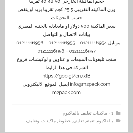
حجم الماكينة الخارجي 50*48*40 تقريبا
وزن الماكينه التقريبي 25.5 كجم تقريبا يزيد او ينقص
حسب التحديثات
سعر الماكينة 500 دولار او مايعادله بالجنيه المصري
بيانات الاتصال و التواصل
موبايل 01211116954 – 01211116955 – 01211116956 –
01211116957 – 01211116958
ستجد تليفونات المبيعات و عناوين و لوكيشنات فروع
الشركة في هذا الرابط
https://goo.gl/en7xfB
info@m2pack.com ايميل الموقع الاليكتروني
m2pack.com
1 - ماكينات تغليف بالفاكيوم
بالفاكيوم
,
تعبئة
,
تغليف
,
خطوط
,
ماكينات
,
وتغليف