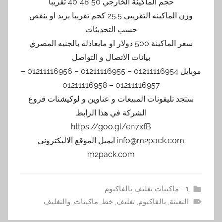
حجم الماكينة الخارجي 50*48*40 تقريبا
وزن الماكينه التقريبي 25.5 كجم تقريبا يزيد او ينقص
حسب التحديثات
سعر الماكينة 500 دولار او مايعادله بالجنيه المصري
بيانات الاتصال و التواصل
موبايل 01211116954 – 01211116955 – 01211116956 –
01211116957 – 01211116958
ستجد تليفونات المبيعات و عناوين و لوكيشنات فروع
الشركة في هذا الرابط
https://goo.gl/en7xfB
info@m2pack.com ايميل الموقع الاليكتروني
m2pack.com
1 - ماكينات تغليف بالفاكيوم
التعبئة
,
بالفاكيوم
,
تغليف
,
خط
,
ماكينات
,
والتغليف