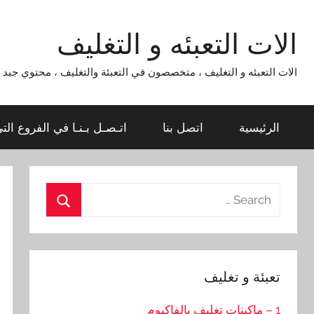
Ski
t
الات التعبئه و التغليف
conten
الات التعبئه و التغليف ، متخصصون في التعبئة والتغليف ، محتوي جبد لماكينات التعبئة و التغليف 954
الرئيسية
اتصل بنا
اتـصـل بـنـا في الفروع الت
Search
for:
Search
تعبئة و تغليف
1 – ماكينات تغليف بالفاكيوم