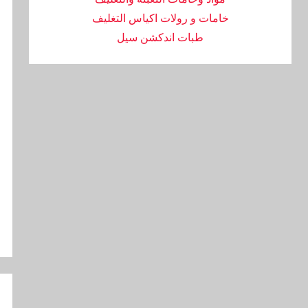
خامات و رولات اكياس التغليف
طبات اندكشن سيل
تص