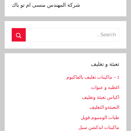
‏‏شركة المهندس منسى ام تو باك
Search
for:
Search
تعبئة و تغليف
1 – ماكينات تغليف بالفاكيوم
اغطيه و عبوات
اكياس تعبئة وتغليف
التعبئةو التغليف
طبات الومنيوم فويل
ماكينات اندكشن سيل