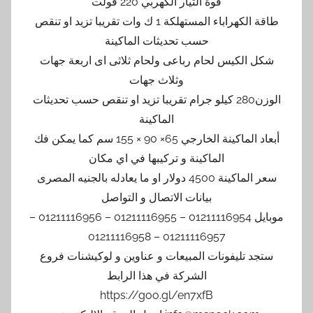
قوة التيار الكهربي 220 فولت
طاقة الكهراباء المستهلكة 1 ك وات تقريبا تزيد او تنقص
حسب تحديثات الماكينة
شكل الكيس لحام رباعى ولحام ثلاثى اى اربعة جهات
وثلاث جهات
الوزن280 كيلو جرام تقريبا تزيد او تنقص حسب تحديثات
الماكينة
أبعاد الماكينة الخارجي 65× 90 × 155 سم كما يمكن فك
الماكينة و تركيبها في اي مكان
سعر الماكينة 4500 دولار او ما يعادله بالجنيه المصرى
بيانات الاتصال و التواصل
موبايل 01211116954 – 01211116955 – 01211116956 –
01211116957 – 01211116958
ستجد تليفونات المبيعات و عناوين و لوكيشنات فروع
الشركة في هذا الرابط
https://goo.gl/en7xfB