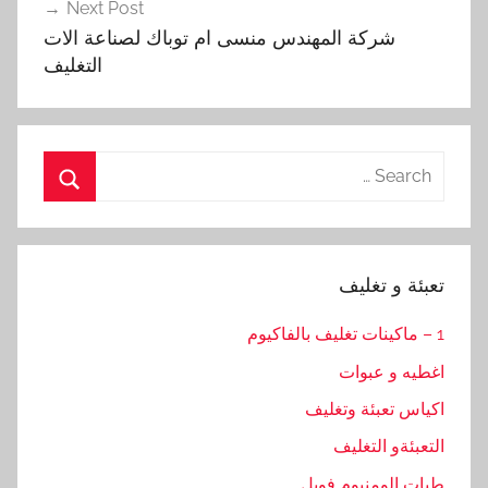
Next Post
شركة المهندس منسى ام توباك لصناعة الات
التغليف
Search
for:
Search
تعبئة و تغليف
1 – ماكينات تغليف بالفاكيوم
اغطيه و عبوات
اكياس تعبئة وتغليف
التعبئةو التغليف
طبات الومنيوم فويل