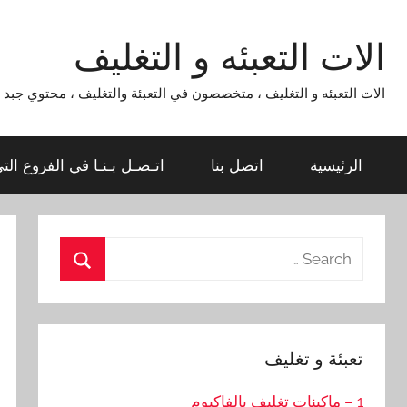
Ski
t
الات التعبئه و التغليف
conten
الات التعبئه و التغليف ، متخصصون في التعبئة والتغليف ، محتوي جبد لماكينات التعبئة و التغليف 954
الرئيسية
اتصل بنا
اتـصـل بـنـا في الفروع الت
Search
for:
Search
تعبئة و تغليف
1 – ماكينات تغليف بالفاكيوم