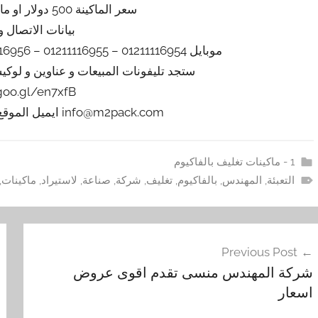
سعر الماكينة 500 دولار او مايعادله بالجنيه المصري
بيانات الاتصال و
موبايل 01211116954 – 01211116955 – 01211116956 – 01211116957 – 01211116958
ستجد تليفونات المبيعات و عناوين و لوك
/goo.gl/en7xfB
info@m2pack.com ايميل الموقع الاليكتروني m2pack.com
1 - ماكينات تغليف بالفاكيوم
التعبئة
,
المهندس
,
بالفاكيوم
,
تغليف
,
شركة
,
صناعة
,
لاستيراد
,
ماكينات
,
فّح
Previous Post
مقالات
شركة المهندس منسى تقدم اقوى عروض
اسعار