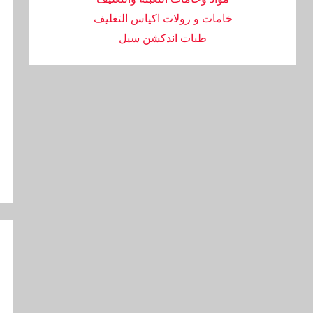
خامات و رولات اكياس التغليف
طبات اندكشن سيل
تص
ال