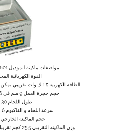
مواصفات ماكينة الموديل 601 ماركة المهندس منسى
القوة الكهربائية المحركة 220
الطاقة الكهربية 1.5 ك وات تقريبي بمكن ان ينخفض او يعلو طبقا للتحديثات
حجم حجرة العمل 9 سم في 36 سم في 32 سم تقريبا
طول اللحام 30 سم تقريبا
سرعة اللحام و الفاكيوم 6 قطع بالدقيقة تقريبي
حجم الماكينة الخارجي 50*48*40 تقريبا
وزن الماكينه التقريبي 25.5 كجم تقريبا يزيد او ينقص حسب التحديثات