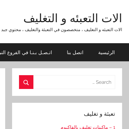
Ski
t
الات التعبئه و التغليف
conten
الات التعبئه و التغليف ، متخصصون في التعبئة والتغليف ، محتوي جبد لماكينات التعبئة و التغليف 954
الرئيسية
اتصل بنا
اتـصـل بـنـا في الفروع الت
Search
for:
Search
تعبئة و تغليف
1 – ماكينات تغليف بالفاكيوم