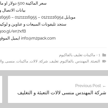
سعر الماكينة 500 دولار او مايعادله بالجنيه المصري
بيانات الاتصال و
موبايل 01211116954 – 01211116955 – 01211116956 – 01211116957 – 01211116958
ستجد تليفونات المبيعات و عناوين و لوك
/goo.gl/en7xfB
info@m2pack.com ايميل الموقع الاليكتروني m2pack.com
1 - ماكينات تغليف بالفاكيوم
التعبئة
,
المهندس
,
بالفاكيوم
,
تغليف
,
شركة
,
لالات
,
ماكينات
,
منسى
,
وال
فّح
Previous Post
مقالات
شركة المهندس منسى لالات التعبئة و التغليف