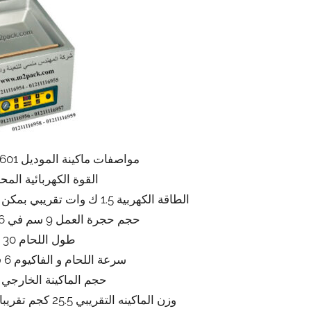
مواصفات ماكينة الموديل 601 ماركة المهندس منسى
القوة الكهربائية المحركة 220
الطاقة الكهربية 1.5 ك وات تقريبي بمكن ان ينخفض او يعلو طبقا للتحديثات
حجم حجرة العمل 9 سم في 36 سم في 32 سم تقريبا
طول اللحام 30 سم تقريبا
سرعة اللحام و الفاكيوم 6 قطع بالدقيقة تقريبي
حجم الماكينة الخارجي 50*48*40 تقريبا
وزن الماكينه التقريبي 25.5 كجم تقريبا يزيد او ينقص حسب التحديثات