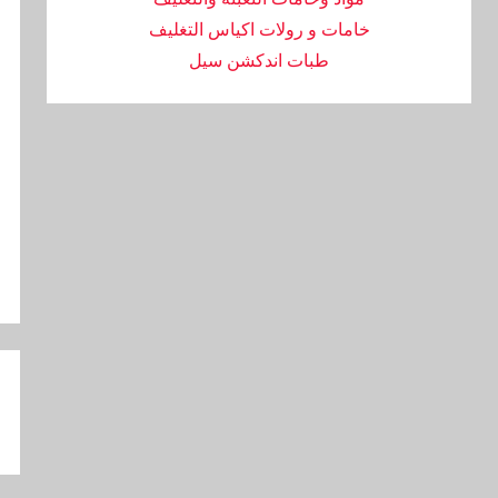
خامات و رولات اكياس التغليف
طبات اندكشن سيل
تص
ال