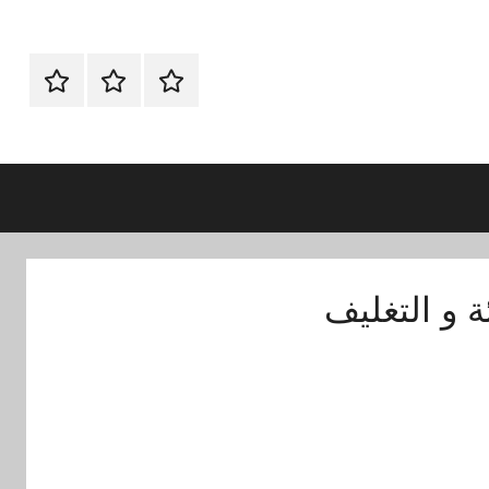
الرئيسية
اتصل
اتـصـل
بنا
بـنـا
في
الفروع
التي
تناسبك
 و التغليف