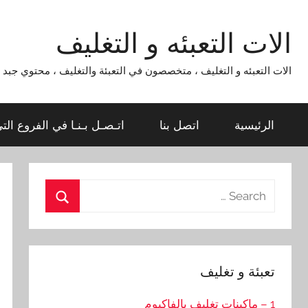
Ski
t
الات التعبئه و التغليف
conten
الات التعبئه و التغليف ، متخصصون في التعبئة والتغليف ، محتوي جبد لماكينات التعبئة و التغليف 954
الرئيسية
اتصل بنا
اتـصـل بـنـا في الفروع الت
Search
for:
Search
تعبئة و تغليف
1 – ماكينات تغليف بالفاكيوم