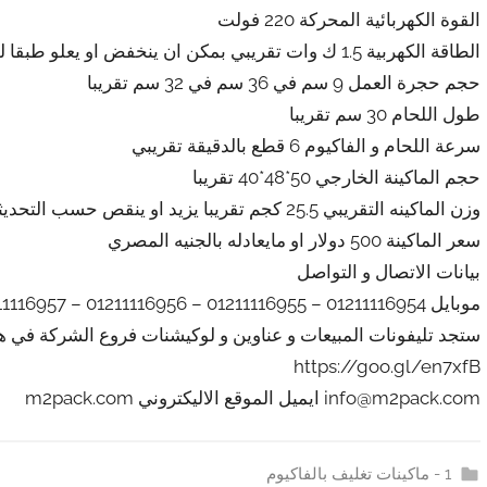
القوة الكهربائية المحركة 220 فولت
الطاقة الكهربية 1.5 ك وات تقريبي بمكن ان ينخفض او يعلو طبقا للتحديثات
حجم حجرة العمل 9 سم في 36 سم في 32 سم تقريبا
طول اللحام 30 سم تقريبا
سرعة اللحام و الفاكيوم 6 قطع بالدقيقة تقريبي
حجم الماكينة الخارجي 50*48*40 تقريبا
وزن الماكينه التقريبي 25.5 كجم تقريبا يزيد او ينقص حسب التحديثات
سعر الماكينة 500 دولار او مايعادله بالجنيه المصري
بيانات الاتصال و التواصل
موبايل 01211116954 – 01211116955 – 01211116956 – 01211116957 – 01211116958
ستجد تليفونات المبيعات و عناوين و لوكيشنات فروع الشركة في هذ
https://goo.gl/en7xfB
info@m2pack.com ايميل الموقع الاليكتروني m2pack.com
1 - ماكينات تغليف بالفاكيوم