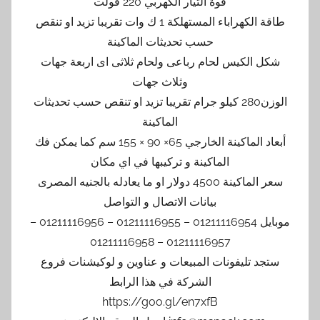
قوة التيار الكهربي 220 فولت
طاقة الكهراباء المستهلكة 1 ك وات تقريبا تزيد او تنقص
حسب تحديثات الماكينة
شكل الكيس لحام رباعى ولحام ثلاثى اى اربعة جهات
وثلاث جهات
الوزن280 كيلو جرام تقريبا تزيد او تنقص حسب تحديثات
الماكينة
أبعاد الماكينة الخارجي 65× 90 × 155 سم كما يمكن فك
الماكينة و تركيبها في اي مكان
سعر الماكينة 4500 دولار او ما يعادله بالجنيه المصرى
بيانات الاتصال و التواصل
موبايل 01211116954 – 01211116955 – 01211116956 –
01211116957 – 01211116958
ستجد تليفونات المبيعات و عناوين و لوكيشنات فروع
الشركة في هذا الرابط
https://goo.gl/en7xfB