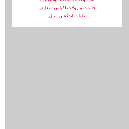
خامات و رولات اكياس التغليف
طبات اندكشن سيل