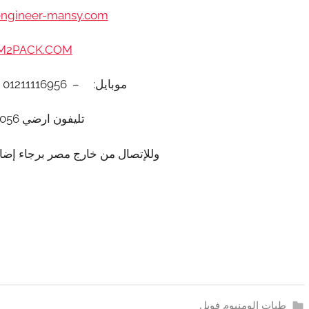
engineer-mansy.com/
2PACK.COM
موبايل: – 01211116956 – – 01211116958
تليفون ارضي 0225880056
وللإتصال من خارج مصر برجاء إضافة 002 كود مصر قبل ا
طبات الومنيوم فويل