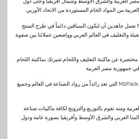
 مصر العربية والشرق الأوسط وشمال أفريقيا وحتى دول
عربية من المواد الخام المستوردة من الاتحاد الأوربي
فنحن مجموعة شركات المهندس منسي للتغليف الحديث M2Pack نعمل جاهدين أن لنكون السباقين دائماً في طرح المنتج
عبئة والتغليف في العالم العربي وواضعين عملائنا بين صفوة
شركة المهندس منسي للتغليف الحديث M2PACK نبذة مختصرة عن ماكينة التغليف واللحام شيرنك بماكينة اللحام
 في جمهورية مصر العربية
فمن خلال شركتنا – شركة المهندس منسي للتغليف الحديث M2Pack.com التي تعد رائداً من رواد الصناعة في العالم وجميع
ية ومنه نقوم بالتوزيع والترويج لكافة ماكينات صناعة
عالمنا العربي والشرق الأوسط وأفريقيا بصورة عامة ودول