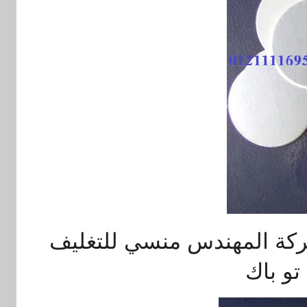
ركة المهندس منسي للتغليف
تو باك