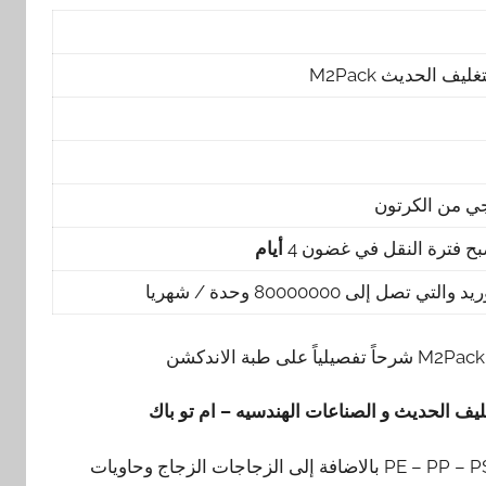
الحديث M2Pack
صبح فترة النقل في غضون 4
أيام
 إلى 80000000 وحدة / شهريا
ف الحديث و الصناعات الهندسيه – ام تو باك
رقاقة ألمونيوم طبة الاندكشن تستخدم مع حاوياتPE – PP – PS – ABS – PET بالاضافة إلى الزجاجات الزجاج وحاويات