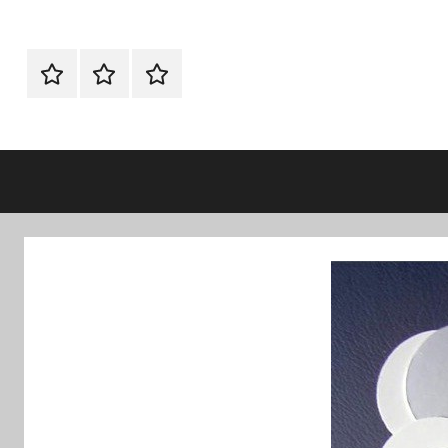
الرئيسية
اتصل
اتـصـل
بنا
بـنـا
في
الفروع
التي
تناسبك