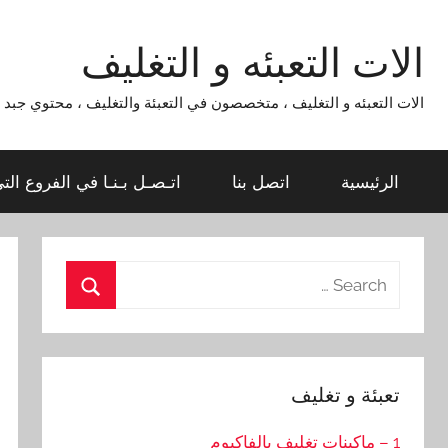
Ski
t
الات التعبئه و التغليف
conten
الات التعبئه و التغليف ، متخصصون في التعبئة والتغليف ، محتوي جبد لماكينات التعبئة و التغليف 954
الرئيسية
اتصل بنا
اتـصـل بـنـا في الفروع الت
Search
for:
Search
تعبئة و تغليف
1 – ماكينات تغليف بالفاكيوم