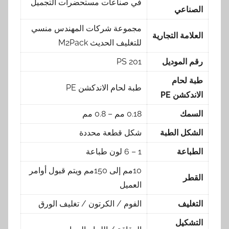
في صناعات مستحضرات التجميل
الصناعي
مجموعة شركات المهندس منسي
العلامة التجارية
للتغليف الحديث M2Pack
رقم الموديل
PS 201
طبة لحام
طبة لحام الاندكشن PE
الاندكشن
PE
السمك
0.18 مم – 0.8 مم
الشكل الطبة
شكل قطعة محددة
الطباعة
1 – 6 لون طباعة
10مم إلى 150مم ويتم قبول أوامر
القطر
العميل
التغليف
الفوم / الكرتون / تغليف الورق
التشكيل