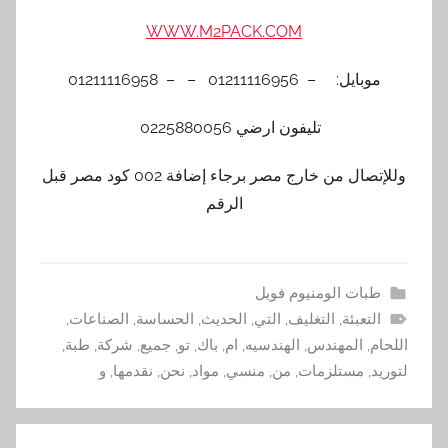
WWW.M2PACK.COM
موبايل: – 01211116956 – – 01211116958
تليفون ارضي 0225880056
وللإتصال من خارج مصر برجاء إضافة 002 كود مصر قبل
الرقم
طبات الومنيوم فويل
التعبئة
,
التغليف
,
التي
,
الحديث
,
الحساسة
,
الصناعات
,
اللحام
,
المهندس
,
الهندسيه
,
ام
,
باك
,
تو
,
جميع
,
شركة
,
طبة
,
لتوريد
,
مستلزمات
,
من
,
منسي
,
مواد
,
نحن
,
نقدمها
,
و
تصفّح