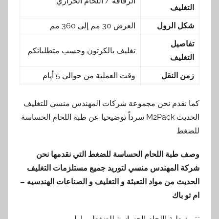
الرقاقة / اللحام الحراري
التغليف
شكل الرول
العرض 30 مم إلى 360 مم
تفاصيل
تغليف بالكرتون وحسب متطلباتكم
التغليف
زمن النقل
وقت العملية من حوالي 5 أيام
كما نقدم نحن مجموعة شركات المهندس منسي للتغليف
الحديث M2Pack سرداً توضيحيا عن طبة اللحام الحساسة
للضغط
وصف طبة اللحام الحساسة للضغط
التي نقدمها
نحن
شركة المهندس منسي لتوريد جميع مستلزمات التغليف
الحديث من مواد التعبئة و التغليف و الصناعات الهندسيه –
ام تو باك
تتميز طبة اللحام الحساسة للضغط بما يلي