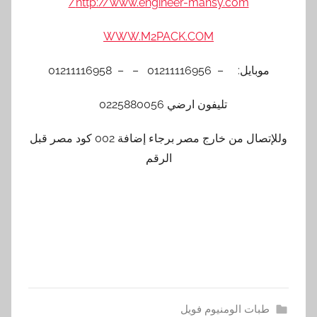
http://www.engineer-mansy.com/
WWW.M2PACK.COM
موبايل: – 01211116956 – – 01211116958
تليفون ارضي 0225880056
وللإتصال من خارج مصر برجاء إضافة 002 كود مصر قبل
الرقم
طبات الومنيوم فويل