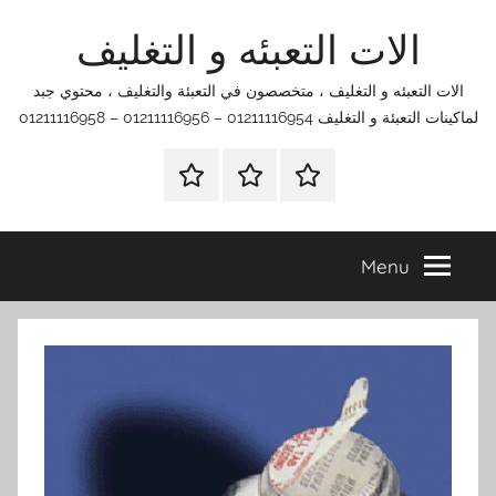
Ski
الات التعبئه و التغليف
t
conten
الات التعبئه و التغليف ، متخصصون في التعبئة والتغليف ، محتوي جبد
لماكينات التعبئة و التغليف 01211116954 – 01211116956 – 01211116958
الرئيسية
اتصل
اتـصـل
بنا
بـنـا
في
Menu
الفروع
التي
تناسبك