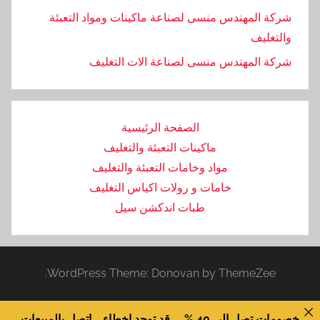
شركة المهندس منسى لصناعة ماكينات ومواد التعبئة
والتغليف
‏شركة المهندس منسى لصناعة الات التغليف
الصفحة الرئيسية
ماكينات التعبئة والتغليف
مواد وخامات التعبئة والتغليف
خامات و رولات اكياس التغليف
طبات اندكشن سيل
WordPress Theme: Donovan by ThemeZee.
خصومات تصل الى 40 % ... قد توجد اخطاء .. اتصل بالمبيعات