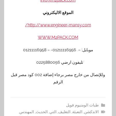
info@m2pack.com
الموقع الاليكتروني
http://www.engineer-mansy.com/
WWW.M2PACK.COM
موبايل: – 01211116956- – 01211116958
تليفون ارضي 0225880056
وللإتصال من خارج مصر برجاء إضافة 002 كود مصر قبل
الرقم
طبات الومنيوم فويل
الاندكشن
,
التعبئة
,
التغليف
,
التي
,
الحديث
,
المهندس
,