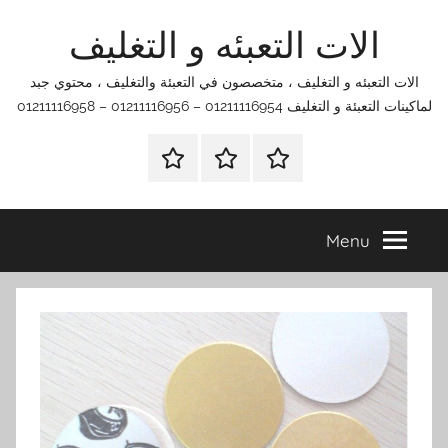
Ski
الات التعبئه و التغليف
t
conten
الات التعبئه و التغليف ، متخصصون في التعبئة والتغليف ، محتوي جبد
لماكينات التعبئة و التغليف 01211116954 – 01211116956 – 01211116958
الرئيسية
اتصل
اتـصـل
بنا
بـنـا
في
Menu
الفروع
التي
تناسبك