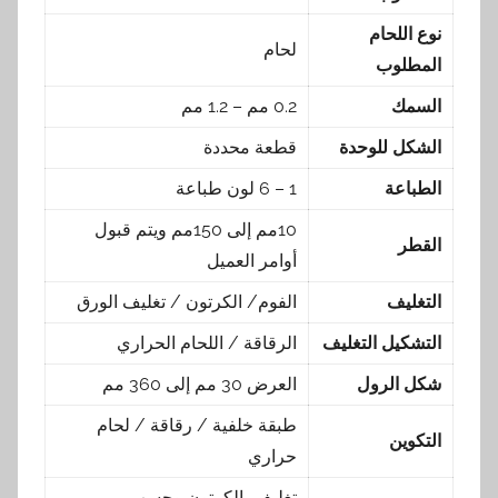
نوع اللحام
لحام
المطلوب
السمك
0.2 مم – 1.2 مم
الشكل للوحدة
قطعة محددة
الطباعة
1 – 6 لون طباعة
10مم إلى 150مم ويتم قبول
القطر
أوامر العميل
التغليف
الفوم/ الكرتون / تغليف الورق
التشكيل التغليف
الرقاقة / اللحام الحراري
شكل الرول
العرض 30 مم إلى 360 مم
طبقة خلفية / رقاقة / لحام
التكوين
حراري
تغليف بالكرتون وحسب