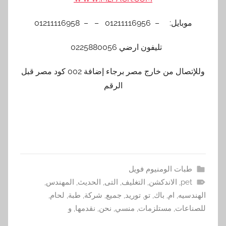
موبايل: – 01211116956 – – 01211116958
تليفون ارضي 0225880056
وللإتصال من خارج مصر برجاء إضافة 002 كود مصر قبل
الرقم
طبات الومنيوم فويل
pet
,
الاندكشن
,
التغليف
,
التى
,
الحديث
,
المهندس
,
الهندسيه
,
ام
,
باك
,
تو
,
توريد
,
جميع
,
شركة
,
طبة
,
لحام
,
للصناعات
,
مستلزمات
,
منسي
,
نحن
,
نقدمها
,
و