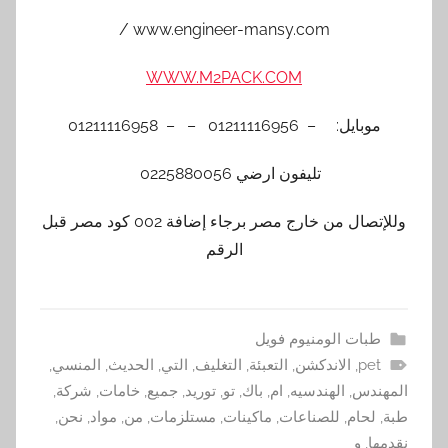
www.engineer-mansy.com /
WWW.M2PACK.COM
موبايل: – 01211116956 – – 01211116958
تليفون ارضي 0225880056
وللإتصال من خارج مصر برجاء إضافة 002 كود مصر قبل
الرقم
طبات الومنيوم فويل
pet
,
الاندكشن
,
التعبئة
,
التغليف
,
التي
,
الحديث
,
المنسي
,
المهندس
,
الهندسيه
,
ام
,
باك
,
تو
,
توريد
,
جميع
,
خامات
,
شركة
,
طبة
,
لحام
,
للصناعات
,
ماكينات
,
مستلزمات
,
من
,
مواد
,
نحن
,
نقدمها
,
و