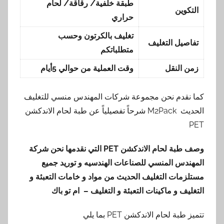
طبقة خلفية/ رقاقة/ لحام
التكوين
حراري
تغليف بالكرتون وحسب
تفاصيل التغليف
متطلباتكم
زمن النقل
وقت العملية من حوالي 5أيام
كما نقدم نحن مجموعة شركات المهندس منسي للتغليف
الحديث M2Pack شرحاً تفصيلياً عن طبة لحام الاندكشن
PET
وصف طبة لحام الاندكشن
PET
التي نقدمها
نحن شركة
المهندس المنسي للصناعات الهندسيه و توريد جميع
مستلزمات التغليف الحديث من مواد و خامات التعبئة و
التغليف و ماكينات التعبئة و التغليف – ام تو باك
تتميز طبة لحام الاندكشن PET بما يلي