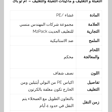
التعبئة و التغليف و ماكينات التعبئة والتغليف – ام تو باك
المادة
غشاء /PE
العلامة
مجموعة شركات المهندس منسي
التجارية
للتغليف الحديث M2Pack
الملمح
ضد الاستاتيكية
اللحام
والمعالجة
محكم
اللون
نصف شفاف
تفاصيل
اكياس PE من البولي أيثيلين ومن
التغليف
الخارج تكون مغلفة بالكرتون
بالتعاون الطويل مع العمخلاء يتم
زمن النقل
النقل في حدود 4 أيام