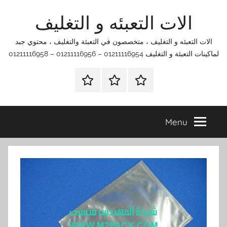
Ski
الات التعبئه و التغليف
t
conten
الات التعبئه و التغليف ، متخصصون في التعبئة والتغليف ، محتوي جبد
لماكينات التعبئة و التغليف 01211116954 – 01211116956 – 01211116958
الرئيسية
اتصل
اتـصـل
بنا
بـنـا
في
Menu
الفروع
التي
تناسبك