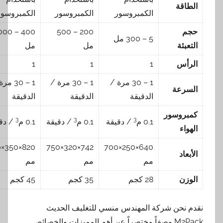
الطاقة
الكمبروسور
الكمبروسور
الكمبروسور
حجم
200 – 500
400 – 1000
5 – 300 مل
التعبئة
مل
مل
الرأس
1
1
1
1 – 30 مرة /
1 – 30 مرة /
1 – 30 مرة /
السرعة
الدقيقة
الدقيقة
الدقيقة
كمبروسور
3
3
3
0.1 م
/ دقيقة
0.1 م
/ دقيقة
0.1 م
/ دقيقة
الهواء
820×350×800
742×320×750
640×250×700
الأبعاد
مم
مم
مم
الوزن
28 كجم
35 كجم
45 كجم
نقدم نحن شركة المهندس منسي للتغليف الحديث
M2Pack وصفاً مختصراً عن أهم المميزات والخصائص