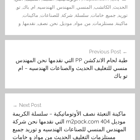
الحديث
,
الكاتشب
,
المنسي
,
المهندس
,
الهندسيه
,
ام
,
باك
,
تو
,
توريد
,
جميع
,
خامات
,
سلسلة
,
شركة
,
للصناعات
,
ماكينات
,
ماكينة
,
مستلزمات
,
من
,
مواد
,
موديل
,
نحن
,
نصف
,
نقدمها
,
و
فّح
Previous Post
قالات
طبة لحام الاندكشن PP التي نقدمها نحن المهندس
منسي للتغليف الحديث والصناعات الهندسيه – ام
تو باك
Next Post
ماكينة التعبئة نصف الأوتوماتيكية – سلسلة الكريمة
موديل m2pack.com 404 التي نقدمها نحن شركة
المهندس المنسي للصناعات الهندسيه و توريد جميع
مستلزمات التغليف الحديث من مواد و خامات