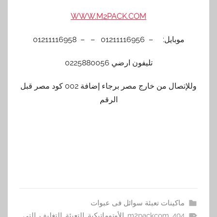
WWW.M2PACK.COM
موبايل: – 01211116956 – – 01211116958
تليفون ارضي 0225880056
وللإتصال من خارج مصر برجاء إضافة 002 كود مصر قبل
الرقم
ماكينات تعبئة سوائل فى عبوات
404
,
m2packcom
,
الأوتوماتيكية
,
التعبئة
,
التغليف
,
التي
,