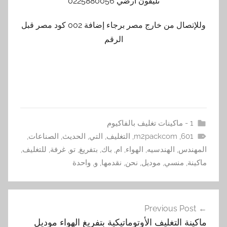
تليفون ارضي 0225880056
وللإتصال من خارج مصر برجاء إضافة 002 كود مصر قبل
الرقم
,
m2packcom
,
التغليف
,
التي
,
الحديث
,
الصناعات
,
س
,
الهندسيه
,
الهواء
,
ام
,
باك
,
بتفريغ
,
تو
,
غرفة
,
للتغليف
,
منسي
,
موديل
,
نحن
,
نقدمها
,
و
,
واحدة
Previous P
ت
التغليف الأوتوماتيكية بتفريغ الهواء موديل