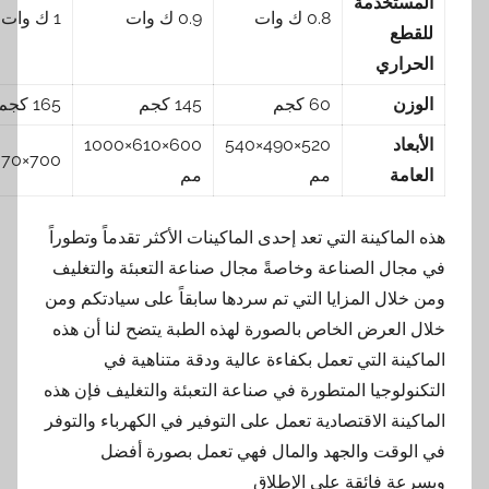
خدمة
0.8 ك وات
0.9 ك وات
1 ك وات
ري
60 كجم
145 كجم
165 كجم
600×610×1000
520×490×540
700×670×1000مم
مم
مم
كينة التي تعد إحدى الماكينات الأكثر تقدماً وتطوراً
 الصناعة وخاصةً مجال صناعة التعبئة والتغليف
ل المزايا التي تم سردها سابقاً على سيادتكم ومن
عرض الخاص بالصورة لهذه الطبة يتضح لنا أن هذه
ة التي تعمل بكفاءة عالية ودقة متناهية في
وجيا المتطورة في صناعة التعبئة والتغليف فإن هذه
ة الاقتصادية تعمل على التوفير في الكهرباء والتوفر
قت والجهد والمال فهي تعمل بصورة أفضل
 فائقة على الإطلاق