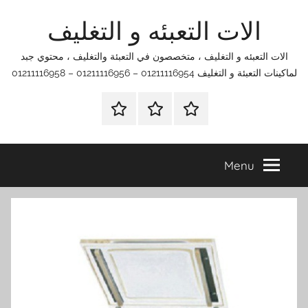
ات التعبئه و التغليف
بئه و التغليف ، متخصصون في التعبئة والتغليف ، محتوي جبد
01211116 – 01211116956 – 01211116958
الرئيسية
اتصل
اتـصـل
بنا
بـنـا
في
Men
الفروع
التي
تناسبك