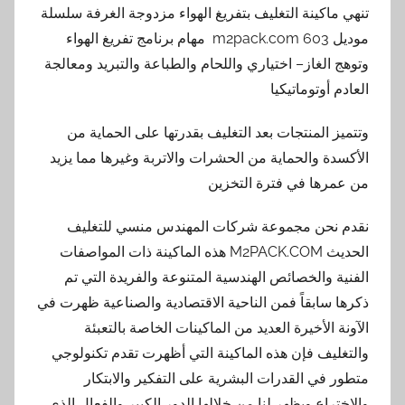
تنهي ماكينة التغليف بتفريغ الهواء مزدوجة الغرفة سلسلة
موديل m2pack.com 603 مهام برنامج تفريغ الهواء
وتوهج الغاز– اختياري واللحام والطباعة والتبريد ومعالجة
العادم أوتوماتيكيا
وتتميز المنتجات بعد التغليف بقدرتها على الحماية من
الأكسدة والحماية من الحشرات والاتربة وغيرها مما يزيد
من عمرها في فترة التخزين
نقدم نحن مجموعة شركات المهندس منسي للتغليف
الحديث M2PACK.COM هذه الماكينة ذات المواصفات
الفنية والخصائص الهندسية المتنوعة والفريدة التي تم
ذكرها سابقاً فمن الناحية الاقتصادية والصناعية ظهرت في
الآونة الأخيرة العديد من الماكينات الخاصة بالتعبئة
والتغليف فإن هذه الماكينة التي أظهرت تقدم تكنولوجي
متطور في القدرات البشرية على التفكير والابتكار
والاختراع ويظهر لنا من خلالها الدور الكبير والفعال الذي