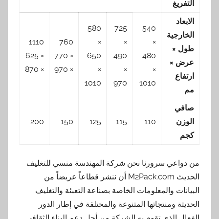
التفريغ
الابعاد
580
725
540
الخارجية
1110
760
×
×
×
طول ×
× 625
× 770
650
490
480
عرض ×
× 870
× 970
×
×
×
ارتفاع
1010
970
1010
مم
صافي
الوزن
110
115
125
150
200
كجم
من دواعي سرورنا نحن شركة المهندسة منسي للتغليف
الحديث M2Pack.com أن ننشر قطاعاً عريضاً من
البيانات والمعلومات الخاصة بصناعة التعبئة والتغليف
الحديثة ومنتجاتها المتنوعة والمختلفة في إطار الدور
الفعال الذي تقوم به الشركة من أجل دعم البناء الثقافي