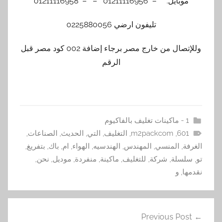
موبايل: – 01211116956 – – 01211116958
تليفون ارضي 0225880056
وللإتصال من خارج مصر برجاء إضافة 002 كود مصر قبل
الرقم
1 - ماكينات تغليف بالفاكيوم
601
,
m2packcom
,
التغليف
,
التي
,
الحديث
,
الصناعات
,
الغرفة
,
المنسي
,
المهندس
,
الهندسيه
,
الهواء
,
ام
,
باك
,
بتفريغ
,
تو
,
سلسلة
,
شركة
,
للتغليف
,
ماكينة
,
منفردة
,
موديل
,
نحن
,
نقدمها
,
و
تصفّح
Previous Post