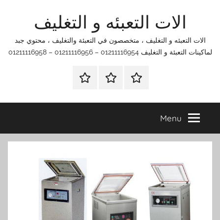
Ski
الات التعبئه و التغليف
t
conten
الات التعبئه و التغليف ، متخصصون في التعبئة والتغليف ، محتوي جبد
لماكينات التعبئة و التغليف 01211116954 – 01211116956 – 01211116958
الرئيسية
اتصل
اتـصـل
بنا
بـنـا
في
Menu
الفروع
التي
تناسبك