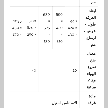
مم
ابعاد
530
590
الغرفة
1035
700
×
×
440
طول ×
× 450
× 620
525
420
× 420
عرض ×
× 170
× 250
×
×
× 130
ارتفاع
130
210
مم
معدل
ضخ
تفريغ
40
20
الهواء
م3 /
ساعة
مادة
غرفة
الاستنلس استيل