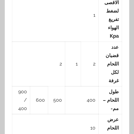
الاقصى
لضغط
1
تفريغ
الهواء
Kpa
عدد
قضبان
اللحام
2
1
2
لكل
غرفة
طول
900
اللحام –
400
500
600
/
مم-
400
عرض
اللحام
10