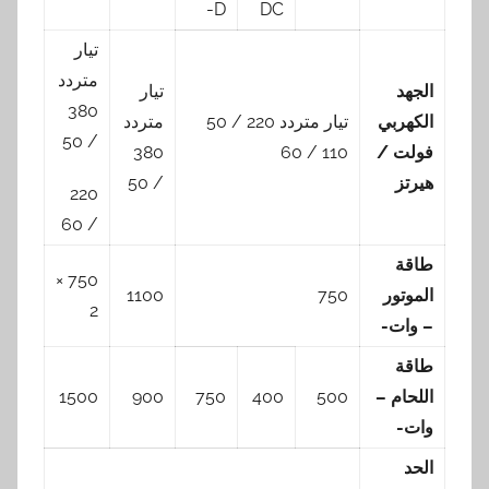
D-
DC
تيار
متردد
الجهد
تيار
380
الكهربي
تيار متردد 220 / 50
متردد
/ 50
فولت /
110 / 60
380
هيرتز
/ 50
220
/ 60
طاقة
750 ×
الموتور
750
1100
2
– وات-
طاقة
اللحام –
500
400
750
900
1500
وات-
الحد